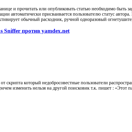
анице и прочитать или опубликовать статью необходимо быть за
рации автоматически присваивается пользователю статус автора
ктивирует обычный расходник, ручной одноразовый огнетушител
 Sniffer против yamdex.net
от скрипта который недобросовестные пользователи распростран
ричем изменить нельзя на другой поисковик т.к. пишет : «Этот