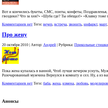
Вот и кончились букеты, СМС, понты, конфеты, Поздравленья, 
гвоздики? Что за хня?» «Шуба где? Ты обещал!» «Клавку тоже п
Комментариев нет
Теги:
вечер
,
встреча
,
звонить
,
инфаркт
,
март
Про жену
20 октября 2010 | Автор:
Андрей
| Рубрика:
Прикольные стишк
Пока жена купалась в ванной, Чтоб лучше вечером уснуть, Му
Разочарованный мужчина Вернулся в комнату и сел. Ну, а из в
Комментариев нет
Теги:
баба
,
жена
,
измена
,
любовь
,
моделиров
Анонсы