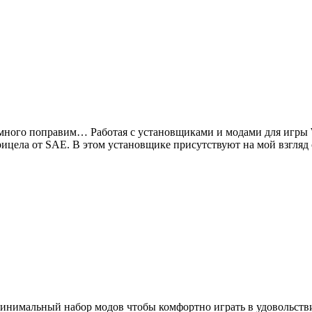
 немного поправим… Работая с установщиками и модами для игры 
рицела от SAE. В этом установщике присутствуют на мой взгля
н минимальный набор модов чтобы комфортно играть в удовольст