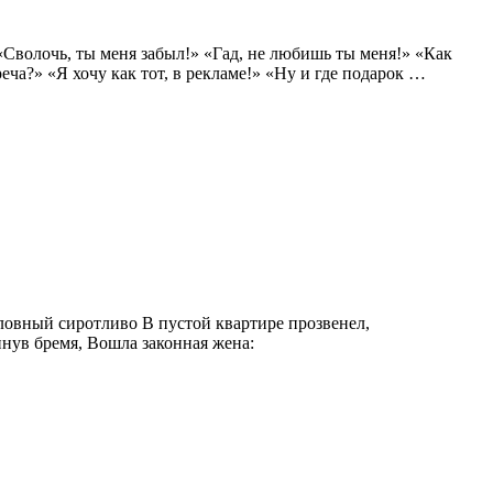
«Сволочь, ты меня забыл!» «Гад, не любишь ты меня!» «Как
еча?» «Я хочу как тот, в рекламе!» «Ну и где подарок …
словный сиротливо В пустой квартире прозвенел,
инув бремя, Вошла законная жена: