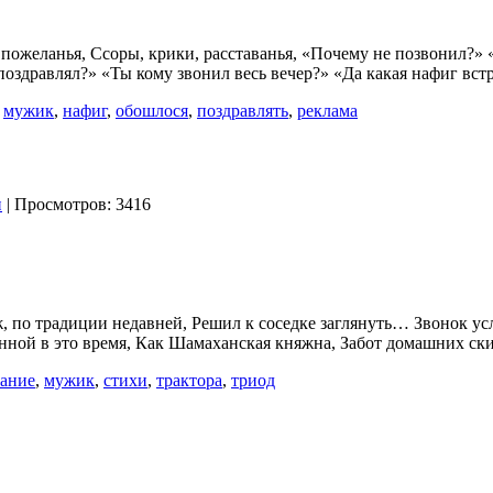
пожеланья, Ссоры, крики, расставанья, «Почему не позвонил?» 
оздравлял?» «Ты кому звонил весь вечер?» «Да какая нафиг встр
,
мужик
,
нафиг
,
обошлося
,
поздравлять
,
реклама
и
| Просмотров: 3416
ж, по традиции недавней, Решил к соседке заглянуть… Звонок у
анной в это время, Как Шамаханская княжна, Забот домашних ск
ание
,
мужик
,
стихи
,
трактора
,
триод