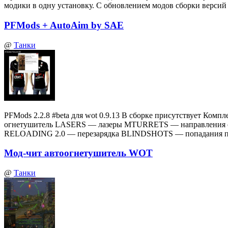
модики в одну установку. С обновлением модов сборки верси
PFMods + AutoAim by SAE
@
Танки
PFMods 2.2.8 #beta для wot 0.9.13 В сборке присутствует
огнетушитель LASERS — лазеры MTURRETS — направления 
RELOADING 2.0 — перезарядка BLINDSHOTS — попадания по
Мод-чит автоогнетушитель WOT
@
Танки