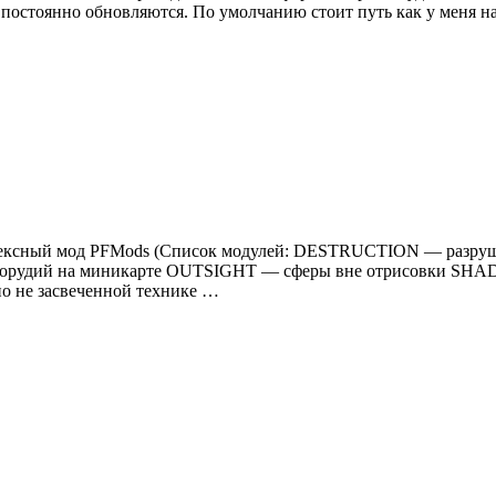
й постоянно обновляются. По умолчанию стоит путь как у меня
 Комплексный мод PFMods (Список модулей: DESTRUCTION — ра
орудий на миникарте OUTSIGHT — сферы вне отрисовки SHA
 не засвеченной технике …