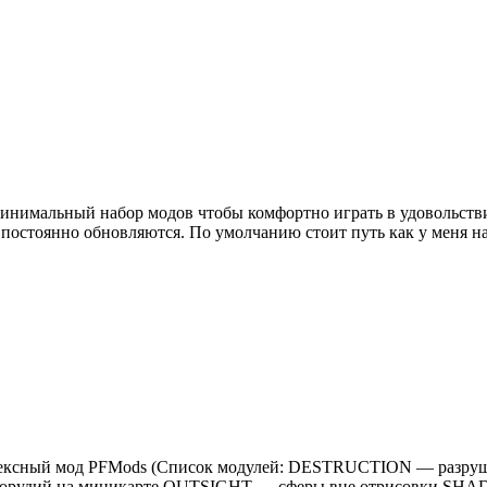
н минимальный набор модов чтобы комфортно играть в удовольст
й постоянно обновляются. По умолчанию стоит путь как у меня
 Комплексный мод PFMods (Список модулей: DESTRUCTION — ра
орудий на миникарте OUTSIGHT — сферы вне отрисовки SHA