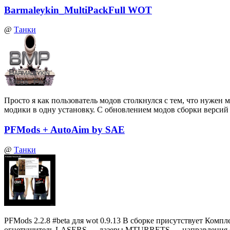
Barmaleykin_MultiPackFull WOT
@
Танки
Просто я как пользователь модов столкнулся с тем, что нуже
модики в одну установку. С обновлением модов сборки верси
PFMods + AutoAim by SAE
@
Танки
PFMods 2.2.8 #beta для wot 0.9.13 В сборке присутствует
огнетушитель LASERS — лазеры MTURRETS — направления 