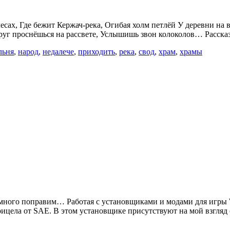
сах, Где бежит Кержач-река, Огибая холм петлёй У деревни на в
друг проснёшься на рассвете, Услышишь звон колоколов… Рассказа
льня
,
народ
,
недалече
,
приходить
,
река
,
свод
,
храм
,
храмы
 немного поправим… Работая с установщиками и модами для игры 
рицела от SAE. В этом установщике присутствуют на мой взгля