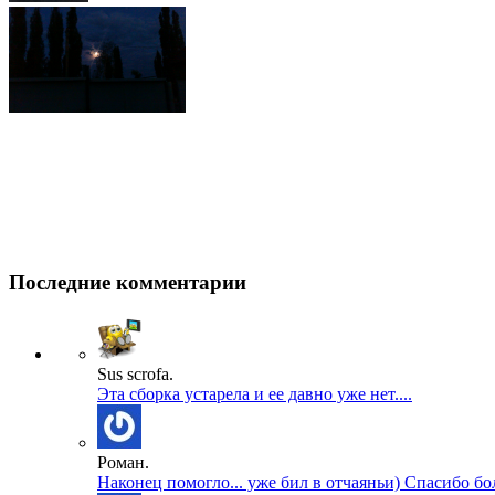
Последние комментарии
Sus scrofa.
Эта сборка устарела и ее давно уже нет....
Роман.
Наконец помогло... уже бил в отчаяньи) Спасибо бол