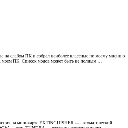
вие на слабом ПК и собрал наиболее классные по моему мнению
 на моем ПК. Список модов может быть не полным …
зрушения на миникарте EXTINGUISHER — автоматический
DOW — тень TUNDRA — удаление растительности