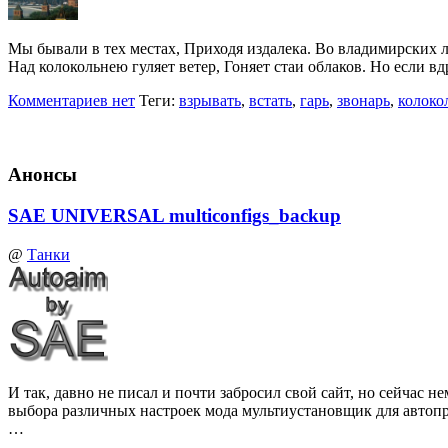
Мы бывали в тех местах, Приходя издалека. Во владимирских ле
Над колокольнею гуляет ветер, Гоняет стаи облаков. Но если в
Комментариев нет
Теги:
взрывать
,
встать
,
гарь
,
звонарь
,
колоко
Анонсы
SAE UNIVERSAL multiconfigs_backup
@
Танки
И так, давно не писал и почти забросил свой сайт, но сейчас
выбора различных настроек мода мультиустановщик для автоп
…