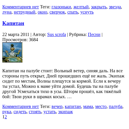
Комментариев нет
Теги:
глазоньки
,
желтый
,
закрыть
,
звезда
,
луна
,
нетрудный
,
окно
,
сверчок
,
спать
,
уснуть
Капитан
22 марта 2011 | Автор:
Sus scrofa
| Рубрика:
Песни
|
Просмотров: 3684
Капитан на палубе стоит: Вольный ветер, синяя даль. На все
стороны путь открыт, Дней прошедших ещё не жаль. Экипаж
сидит по местам, Волны плещутся за кормой. Если к вечеру
ты устал, Можно к маме уйти домой. Будешь ты на палубе
другой Усмехаться тихо в усы. Шторм прошёл, как тяжёлый
бой: Твои руки в шрамах косых. …
Комментариев нет
Теги:
вечер
,
капитан
,
мама
,
место
,
палуба
,
рука
,
сидеть
,
стоять
,
устать
,
экипаж
1
2