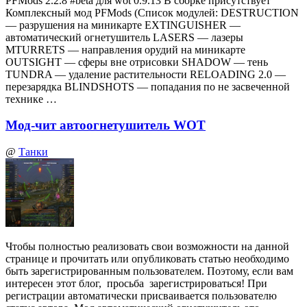
PFMods 2.2.8 #beta для wot 0.9.13 В сборке присутствует
Комплексный мод PFMods (Список модулей: DESTRUCTION
— разрушения на миникарте EXTINGUISHER —
автоматический огнетушитель LASERS — лазеры
MTURRETS — направления орудий на миникарте
OUTSIGHT — сферы вне отрисовки SHADOW — тень
TUNDRA — удаление растительности RELOADING 2.0 —
перезарядка BLINDSHOTS — попадания по не засвеченной
технике …
Мод-чит автоогнетушитель WOT
@
Танки
Чтобы полностью реализовать свои возможности на данной
странице и прочитать или опубликовать статью необходимо
быть зарегистрированным пользователем. Поэтому, если вам
интересен этот блог, просьба зарегистрироваться! При
регистрации автоматически присваивается пользователю