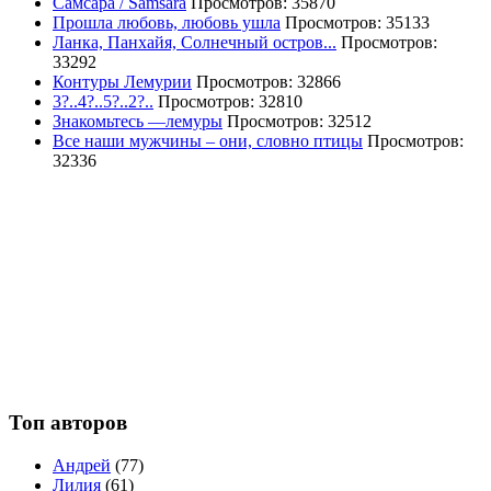
Самсара / Samsara
Просмотров: 35870
Прошла любовь, любовь ушла
Просмотров: 35133
Ланка, Панхайя, Солнечный остров...
Просмотров:
33292
Контуры Лемурии
Просмотров: 32866
3?..4?..5?..2?..
Просмотров: 32810
Знакомьтесь —лемуры
Просмотров: 32512
Все наши мужчины – они, словно птицы
Просмотров:
32336
Топ авторов
Андрей
(77)
Лилия
(61)