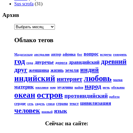
Sus scrofa
(31)
Архив
Облако тегов
вопрос
автор
африка
Мадагаскар
австралия
бог
встреча
говорить
год
древний
двуречье
дравидийский
дорога
гора
друг
индий
земля
женщина
жизнь
любовь
индийский
интернет
мама
народ
материк
мужчина
миллион
мир
найти
ночь
обезьяна
остров
океан
протоиндийский
работа
цивилизация
сердце
страна
текст
сеть
сидеть
стихи
человек
язык
южный
Сейчас на сайте: