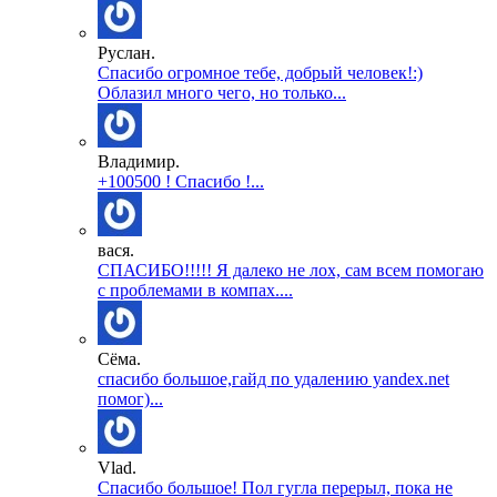
Руслан.
Спасибо огромное тебе, добрый человек!:)
Облазил много чего, но только...
Владимир.
+100500 ! Спасибо !...
вася.
СПАСИБО!!!!! Я далеко не лох, сам всем помогаю
с проблемами в компах....
Сёма.
спасибо большое,гайд по удалению yandex.net
помог)...
Vlad.
Спасибо большое! Пол гугла перерыл, пока не