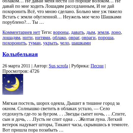
облаком… Не давай меня нести По пороше волоком… Не
давай по мне ходить Лошадям расседланным, И не дай
похоронить Всё, что мною сделано. Больно мне уж тяжело
Встать с земли обугленной… Неужель мое чело Шашками
порублено?… Ты …
Комментариев нет
Теги:
вороны
,
давать
,
дым
,
земля
,
лоно
,
лошадям
,
нити
,
нитями
,
облако
,
овраг
,
овраги
,
пороша
,
похоронить
,
туман
,
укрыть
,
чело
,
шашками
Колыбельная
26 марта 2011 | Автор:
Sus scrofa
| Рубрика:
Песни
|
Просмотров: 4726
Мягкая постель, шорох одеяла, Дышит в тишине город за
окном. Солнышко светить в облаках устало, — Село
отдохнуть где-то за бугром. . . .Звезды сыпет ночь, . . .Спите,
сын и дочь, . . .Пусть не спит одна . . .Желтая луна. Легкий
ветерок надувает шторы, Тикают часы, скрывшись в темноте.
Вот пришла пора позабыть …