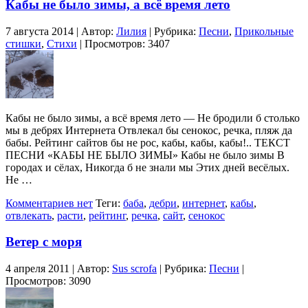
Кабы не было зимы, а всё время лето
7 августа 2014 | Автор:
Лилия
| Рубрика:
Песни
,
Прикольные
стишки
,
Стихи
| Просмотров: 3407
Кабы не было зимы, а всё время лето — Не бродили б столько
мы в дебрях Интернета Отвлекал бы сенокос, речка, пляж да
бабы. Рейтинг сайтов бы не рос, кабы, кабы, кабы!.. ТЕКСТ
ПЕСНИ «КАБЫ НЕ БЫЛО ЗИМЫ» Кабы не было зимы В
гоpодах и сёлах, Hикогда б не знали мы Этих дней весёлых.
Не …
Комментариев нет
Теги:
баба
,
дебри
,
интернет
,
кабы
,
отвлекать
,
расти
,
рейтинг
,
речка
,
сайт
,
сенокос
Ветер с моря
4 апреля 2011 | Автор:
Sus scrofa
| Рубрика:
Песни
|
Просмотров: 3090