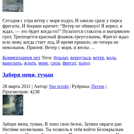
Сегодня с утра ветер с моря подул, И ожили сразу у пирса
фрегаты, И боцман кричит: “Ветер не обманул! Я верил, я
ждал, — это будет когда-то!” Пузатится стаксель и выпрямлен
грот, Трепещется красный флажок-треугольник, Фрегат ждал
всю зиму, когда стает лед, И время пришло, он теперь не
невольник. Припев: Ветер с моря, и весна …
Комментариев нет
Теги:
бушлат
,
вернуться
,
ветер
,
вода
,
выиграть
,
ждать
,
море
,
спор
,
фрегат
,
холод
Забери меня, туман
28 марта 2011 | Автор:
Sus scrofa
| Рубрика:
Песни
|
Просмотров: 4238
Забери меня, туман, В лоно свое белое, Затяни овраги ран
Нитями несмелыми. Ты позволь в тебя войти Белокрылым