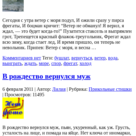
Сегодня с утра ветер с моря подул, И ожили сразу у пирса
фрегаты, И боцман кричит: “Ветер не обманул! Я верил, я
ждал, — это будет когда-то!” Пузатится стаксель и выпрямлен
грот, Трепещется красный флажок-треугольник, Фрегат ждал
всю зиму, когда стает лед, И время пришло, он теперь не
невольник. Припев: Ветер с моря, и весна …
Комментариев нет
Теги:
бушлат
,
вернуться
,
ветер
,
вода
,
выиграть
,
ждать
,
море
,
спор
,
фрегат
,
холод
В рождество вернулся муж
6 февраля 2011 | Автор:
Лилия
| Рубрика:
Прикольные стишки
| Просмотров: 11495
В рождество вернулся муж, пьян, укуренный, как уж. Грусть,
усталость на лице, и помада на яйце. Нет ключа от иномарки,