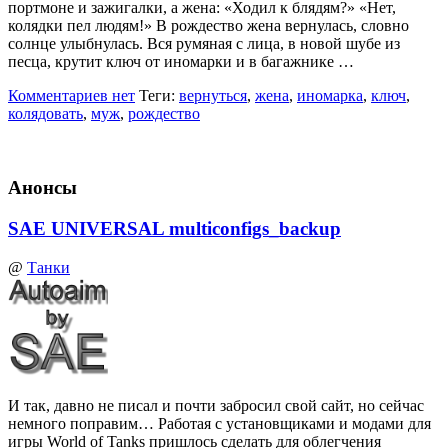
портмоне и зажигалки, а жена: «Ходил к блядям?» «Нет,
колядки пел людям!» В рождество жена вернулась, словно
солнце улыбнулась. Вся румяная с лица, в новой шубе из
песца, крутит ключ от иномарки и в багажнике …
Комментариев нет
Теги:
вернуться
,
жена
,
иномарка
,
ключ
,
колядовать
,
муж
,
рождество
Анонсы
SAE UNIVERSAL multiconfigs_backup
@
Танки
И так, давно не писал и почти забросил свой сайт, но сейчас
немного поправим… Работая с установщиками и модами для
игры World of Tanks пришлось сделать для облегчения