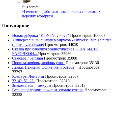
Sus scrofa.
Изменения работают пока во всех последних
версиях wordpress...
Популярное
Новая рубрика "KtoNaNovikova"
Просмотров: 100067
Универсальный сниффер вирусов - Universal Virus Sniffer
против yamdex.net
Просмотров: 44059
Сказка про бабочку(реалистическая) ОНА БЫЛА
БАБОЧКОЙ...
Просмотров: 35986
Самсара / Samsara
Просмотров: 35888
Прошла любовь, любовь ушла
Просмотров: 35136
Ланка, Панхайя, Солнечный остров...
Просмотров:
33293
Контуры Лемурии
Просмотров: 32867
3?..4?..5?..2?..
Просмотров: 32813
Знакомьтесь —лемуры
Просмотров: 32513
Все наши мужчины – они, словно птицы
Просмотров:
32338