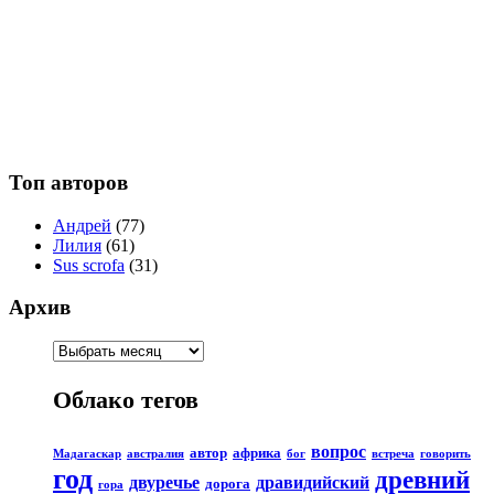
Топ авторов
Андрей
(77)
Лилия
(61)
Sus scrofa
(31)
Архив
Облако тегов
вопрос
автор
африка
Мадагаскар
австралия
бог
встреча
говорить
год
древний
двуречье
дравидийский
дорога
гора