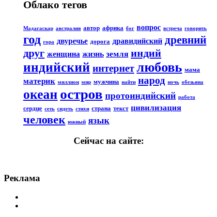
Облако тегов
вопрос
автор
африка
Мадагаскар
австралия
бог
встреча
говорить
год
древний
двуречье
дравидийский
дорога
гора
друг
индий
земля
женщина
жизнь
любовь
индийский
интернет
мама
народ
материк
мужчина
миллион
мир
найти
ночь
обезьяна
остров
океан
протоиндийский
работа
цивилизация
сердце
страна
текст
сеть
сидеть
стихи
человек
язык
южный
Сейчас на сайте:
Реклама