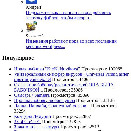
Андрей.
Подскажите как в панели автора добавить
загрузку файлов, чтобы автор р...
Sus scrofa.
Изменения работают пока во всех последних
версиях wordpress...
Популярное
Новая рубрика "KtoNaNovikova"
Просмотров: 100068
Универсальный сниффер вирусов - Universal Virus Sniffer
против yamdex.net
Просмотров: 44065
Сказка про бабочку(реалистическая) ОНА БЫЛА
БАБОЧКОЙ...
Просмотров: 35986
Самсара / Samsara
Просмотров: 35896
Прошла любовь, любовь ушла
Просмотров: 35136
Ланка, Панхайя, Солнечный остров...
Просмотров:
33294
Контуры Лемурии
Просмотров: 32867
3?..4?..5?..2?..
Просмотров: 32813
Знакомьтесь —лемуры
Просмотров: 32513