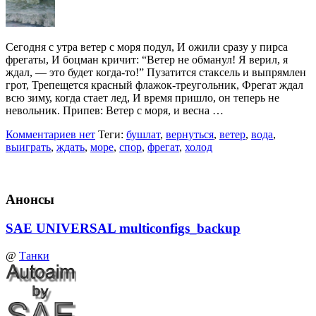
Сегодня с утра ветер с моря подул, И ожили сразу у пирса
фрегаты, И боцман кричит: “Ветер не обманул! Я верил, я
ждал, — это будет когда-то!” Пузатится стаксель и выпрямлен
грот, Трепещется красный флажок-треугольник, Фрегат ждал
всю зиму, когда стает лед, И время пришло, он теперь не
невольник. Припев: Ветер с моря, и весна …
Комментариев нет
Теги:
бушлат
,
вернуться
,
ветер
,
вода
,
выиграть
,
ждать
,
море
,
спор
,
фрегат
,
холод
Анонсы
SAE UNIVERSAL multiconfigs_backup
@
Танки