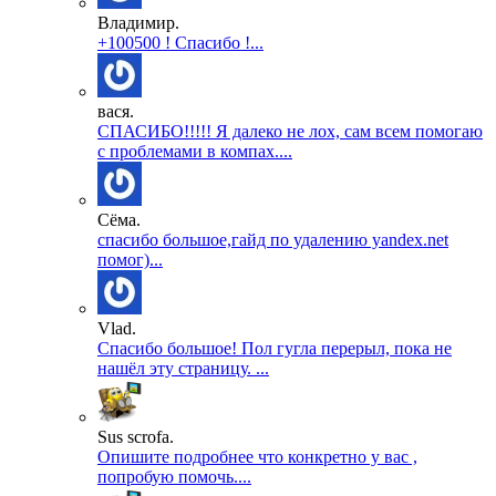
Владимир.
+100500 ! Спасибо !...
вася.
СПАСИБО!!!!! Я далеко не лох, сам всем помогаю
с проблемами в компах....
Сёма.
спасибо большое,гайд по удалению yandex.net
помог)...
Vlad.
Спасибо большое! Пол гугла перерыл, пока не
нашёл эту страницу. ...
Sus scrofa.
Опишите подробнее что конкретно у вас ,
попробую помочь....