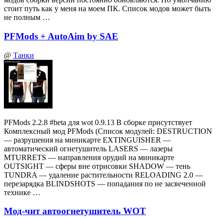
стоит путь как у меня на моем ПК. Список модов может быть
не полным …
PFMods + AutoAim by SAE
@
Танки
PFMods 2.2.8 #beta для wot 0.9.13 В сборке присутствует
Комплексный мод PFMods (Список модулей: DESTRUCTION
— разрушения на миникарте EXTINGUISHER —
автоматический огнетушитель LASERS — лазеры
MTURRETS — направления орудий на миникарте
OUTSIGHT — сферы вне отрисовки SHADOW — тень
TUNDRA — удаление растительности RELOADING 2.0 —
перезарядка BLINDSHOTS — попадания по не засвеченной
технике …
Мод-чит автоогнетушитель WOT