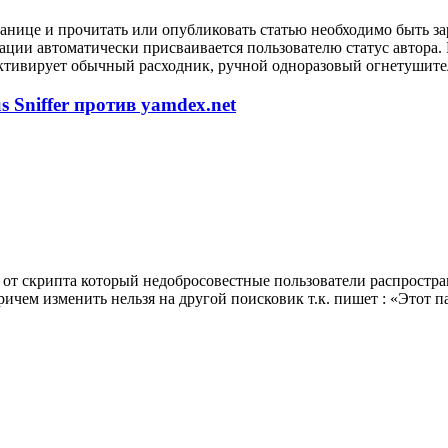
анице и прочитать или опубликовать статью необходимо быть за
рации автоматически присваивается пользователю статус автора
ктивирует обычный расходник, ручной одноразовый огнетушител
 Sniffer против yamdex.net
от скрипта который недобросовестные пользователи распростран
ричем изменить нельзя на другой поисковик т.к. пишет : «Этот