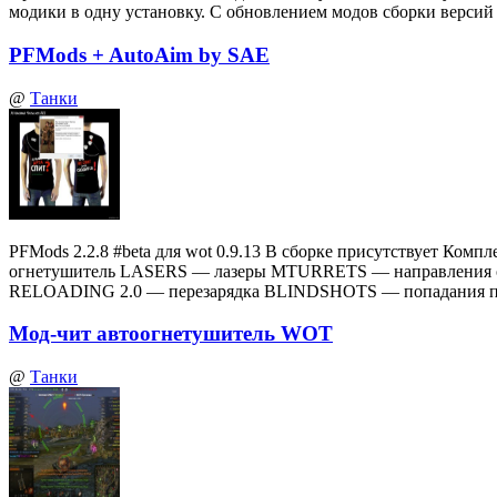
модики в одну установку. С обновлением модов сборки верси
PFMods + AutoAim by SAE
@
Танки
PFMods 2.2.8 #beta для wot 0.9.13 В сборке присутствует
огнетушитель LASERS — лазеры MTURRETS — направления 
RELOADING 2.0 — перезарядка BLINDSHOTS — попадания по
Мод-чит автоогнетушитель WOT
@
Танки