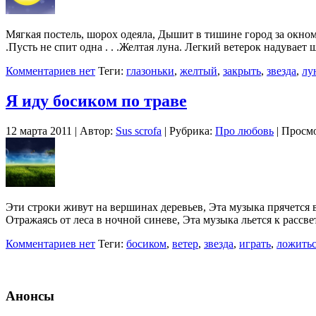
Мягкая постель, шорох одеяла, Дышит в тишине город за окном. С
.Пусть не спит одна . . .Желтая луна. Легкий ветерок надувае
Комментариев нет
Теги:
глазоньки
,
желтый
,
закрыть
,
звезда
,
лу
Я иду босиком по траве
12 марта 2011 | Автор:
Sus scrofa
| Рубрика:
Про любовь
| Просмо
Эти строки живут на вершинах деревьев, Эта музыка прячется в 
Отражаясь от леса в ночной синеве, Эта музыка льется к рассв
Комментариев нет
Теги:
босиком
,
ветер
,
звезда
,
играть
,
ложитьс
Анонсы