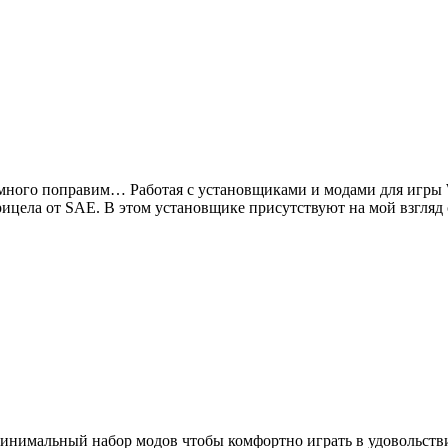
 немного поправим… Работая с установщиками и модами для игры 
рицела от SAE. В этом установщике присутствуют на мой взгля
н минимальный набор модов чтобы комфортно играть в удовольст