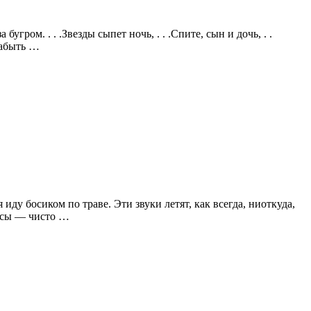
ром. . . .Звезды сыпет ночь, . . .Спите, сын и дочь, . .
забыть …
иду босиком по траве. Эти звуки летят, как всегда, ниоткуда,
росы — чисто …