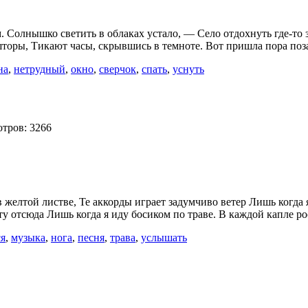
олнышко светить в облаках устало, — Село отдохнуть где-то за буг
т шторы, Тикают часы, скрывшись в темноте. Вот пришла пора по
на
,
нетрудный
,
окно
,
сверчок
,
спать
,
уснуть
тров: 3266
желтой листве, Те аккорды играет задумчиво ветер Лишь когда я 
ету отсюда Лишь когда я иду босиком по траве. В каждой капле 
я
,
музыка
,
нога
,
песня
,
трава
,
услышать