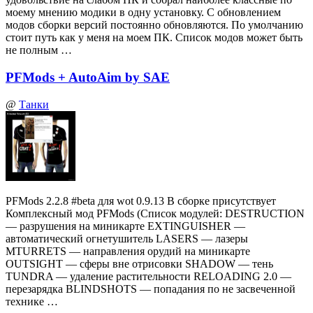
моему мнению модики в одну установку. С обновлением
модов сборки версий постоянно обновляются. По умолчанию
стоит путь как у меня на моем ПК. Список модов может быть
не полным …
PFMods + AutoAim by SAE
@
Танки
PFMods 2.2.8 #beta для wot 0.9.13 В сборке присутствует
Комплексный мод PFMods (Список модулей: DESTRUCTION
— разрушения на миникарте EXTINGUISHER —
автоматический огнетушитель LASERS — лазеры
MTURRETS — направления орудий на миникарте
OUTSIGHT — сферы вне отрисовки SHADOW — тень
TUNDRA — удаление растительности RELOADING 2.0 —
перезарядка BLINDSHOTS — попадания по не засвеченной
технике …