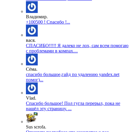
Владимир.
+100500 ! Спасибо !...
вася.
СПАСИБО!!!!! Я далеко не лох, сам всем помогаю
с проблемами в компах....
Сёма.
спасибо большое,гайд по удалению yandex.net
помог)...
Vlad.
Спасибо большое! Пол гугла перерыл, пока не
нашёл эту страницу. ...
Sus scrofa.