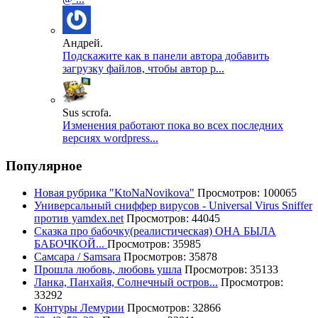
Андрей.
Подскажите как в панели автора добавить
загрузку файлов, чтобы автор р...
Sus scrofa.
Изменения работают пока во всех последних
версиях wordpress...
Популярное
Новая рубрика "KtoNaNovikova"
Просмотров: 100065
Универсальный сниффер вирусов - Universal Virus Sniffer
против yamdex.net
Просмотров: 44045
Сказка про бабочку(реалистическая) ОНА БЫЛА
БАБОЧКОЙ...
Просмотров: 35985
Самсара / Samsara
Просмотров: 35878
Прошла любовь, любовь ушла
Просмотров: 35133
Ланка, Панхайя, Солнечный остров...
Просмотров:
33292
Контуры Лемурии
Просмотров: 32866