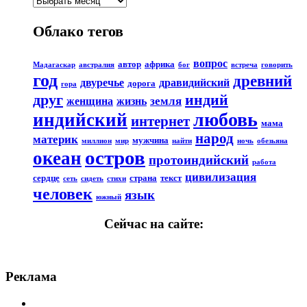
Облако тегов
вопрос
автор
африка
Мадагаскар
австралия
бог
встреча
говорить
год
древний
двуречье
дравидийский
дорога
гора
друг
индий
земля
женщина
жизнь
любовь
индийский
интернет
мама
народ
материк
мужчина
миллион
мир
найти
ночь
обезьяна
остров
океан
протоиндийский
работа
цивилизация
сердце
страна
текст
сеть
сидеть
стихи
человек
язык
южный
Сейчас на сайте:
Реклама