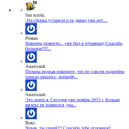
Sus scrofa.
Эта сборка устарела и ее давно уже нет....
Роман.
Наконец помогло... уже бил в отчаяньи) Спасибо
большое!!!!...
Анатолий.
Полина родная извините, что не совсем подробно
описал процесс, попробу...
Анатолий.
Это опять я. Сегодня уже ноябрь 2015 г. Больше
ямдекс не появился, ура...
Вокс.
Чувак, ты гений!!! Спасибо тебе огромное!...