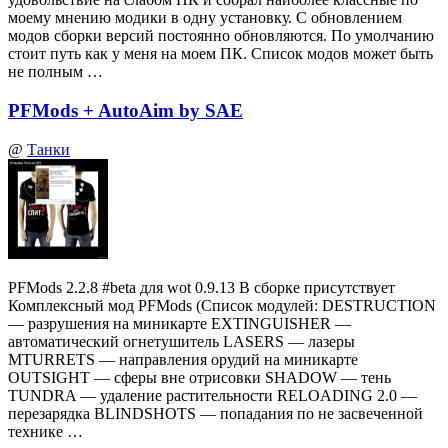
моему мнению модики в одну установку. С обновлением
модов сборки версий постоянно обновляются. По умолчанию
стоит путь как у меня на моем ПК. Список модов может быть
не полным …
PFMods + AutoAim by SAE
@
Танки
PFMods 2.2.8 #beta для wot 0.9.13 В сборке присутствует
Комплексный мод PFMods (Список модулей: DESTRUCTION
— разрушения на миникарте EXTINGUISHER —
автоматический огнетушитель LASERS — лазеры
MTURRETS — направления орудий на миникарте
OUTSIGHT — сферы вне отрисовки SHADOW — тень
TUNDRA — удаление растительности RELOADING 2.0 —
перезарядка BLINDSHOTS — попадания по не засвеченной
технике …