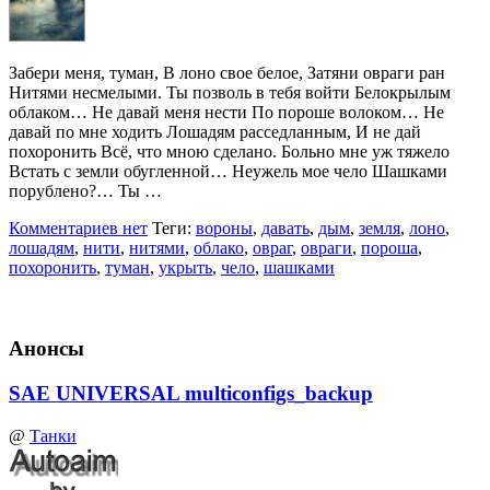
Забери меня, туман, В лоно свое белое, Затяни овраги ран
Нитями несмелыми. Ты позволь в тебя войти Белокрылым
облаком… Не давай меня нести По пороше волоком… Не
давай по мне ходить Лошадям расседланным, И не дай
похоронить Всё, что мною сделано. Больно мне уж тяжело
Встать с земли обугленной… Неужель мое чело Шашками
порублено?… Ты …
Комментариев нет
Теги:
вороны
,
давать
,
дым
,
земля
,
лоно
,
лошадям
,
нити
,
нитями
,
облако
,
овраг
,
овраги
,
пороша
,
похоронить
,
туман
,
укрыть
,
чело
,
шашками
Анонсы
SAE UNIVERSAL multiconfigs_backup
@
Танки