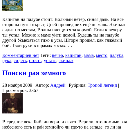
Капитан на палубе стоит: Вольный ветер, синяя даль. На все
стороны путь открыт, Дней прошедших ещё не жаль. Экипаж
сидит по местам, Волны плещутся за кормой. Если к вечеру
ты устал, Можно к маме уйти домой. Будешь ты на палубе
другой Усмехаться тихо в усы. Шторм прошёл, как тяжёлый
бой: Твои руки в шрамах косых. …
Комментариев нет
Теги:
вечер
,
капитан
,
мама
,
место
,
палуба
,
рука
,
сидеть
,
стоять
,
устать
,
экипаж
Поиски рая земного
28 ноября 2009 | Автор:
Андрей
| Рубрика:
Тропой легенд
|
Просмотров: 3367
В средние века Библии верили свято. Верили, что помимо рая
небесного есть и рай земнойго ли где-то на западе, то ли на