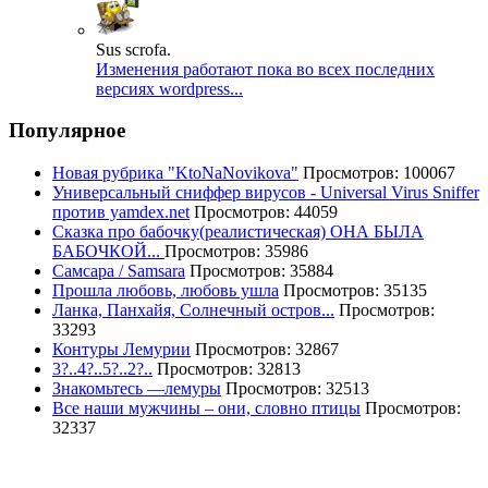
Sus scrofa.
Изменения работают пока во всех последних
версиях wordpress...
Популярное
Новая рубрика "KtoNaNovikova"
Просмотров: 100067
Универсальный сниффер вирусов - Universal Virus Sniffer
против yamdex.net
Просмотров: 44059
Сказка про бабочку(реалистическая) ОНА БЫЛА
БАБОЧКОЙ...
Просмотров: 35986
Самсара / Samsara
Просмотров: 35884
Прошла любовь, любовь ушла
Просмотров: 35135
Ланка, Панхайя, Солнечный остров...
Просмотров:
33293
Контуры Лемурии
Просмотров: 32867
3?..4?..5?..2?..
Просмотров: 32813
Знакомьтесь —лемуры
Просмотров: 32513
Все наши мужчины – они, словно птицы
Просмотров:
32337