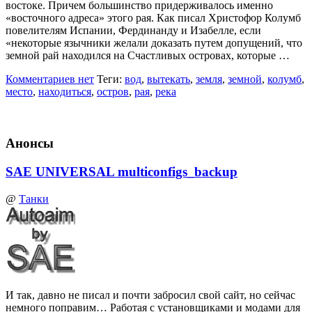
востоке. Причем большинство придерживалось именно
«восточного адреса» этого рая. Как писал Христофор Колумб
повелителям Испании, Фердинанду и Изабелле, если
«некоторые язычники желали доказать путем допущений, что
земной рай находился на Счастливых островах, которые …
Комментариев нет
Теги:
вод
,
вытекать
,
земля
,
земной
,
колумб
,
место
,
находиться
,
остров
,
рая
,
река
Анонсы
SAE UNIVERSAL multiconfigs_backup
@
Танки
И так, давно не писал и почти забросил свой сайт, но сейчас
немного поправим… Работая с установщиками и модами для