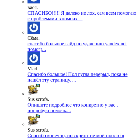
вася.
СПАСИБО!!!!! Я далеко не лох, сам всем помогаю
с проблемами в компах....
Сёма.
спасибо большое,гайд по удалению yandex.net
помог)...
Vlad.
Спасибо большое! Пол гугла перерыл, пока не
нашёл эту страницу. ...
Sus scrofa.
Опишите подробнее что конкретно у вас ,
попробую помочь....
Sus scrofa.
Спасибо конечно, но скрипт не мой просто я