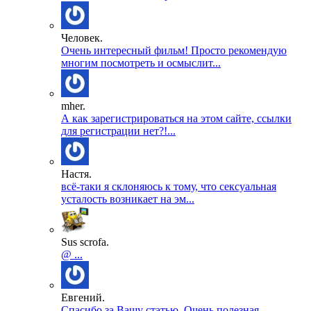
Человек.
Очень интересный фильм! Просто рекомендую
многим посмотреть и осмыслит...
mher.
А как зарегистрироваться на этом сайте, ссылки
для регистрации нет?!...
Настя.
всё-таки я склоняюсь к тому, что сексуальная
усталость возникает на эм...
Sus scrofa.
@ ...
Евгений.
Спасибо за Вашу статью. Очень полезная