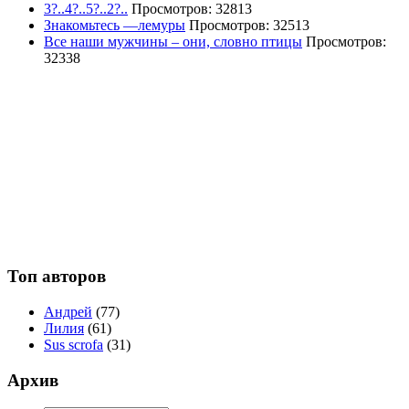
3?..4?..5?..2?..
Просмотров: 32813
Знакомьтесь —лемуры
Просмотров: 32513
Все наши мужчины – они, словно птицы
Просмотров:
32338
Топ авторов
Андрей
(77)
Лилия
(61)
Sus scrofa
(31)
Архив