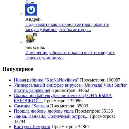
@ ...
Андрей.
Подскажите как в панели автора добавить
загрузку файлов, чтобы автор р...
Sus scrofa.
Изменения работают пока во всех последних
версиях wordpress...
Популярное
Новая рубрика "KtoNaNovikova"
Просмотров: 100067
Универсальный сниффер вирусов - Universal Virus Sniffer
против yamdex.net
Просмотров: 44062
Сказка про бабочку(реалистическая) ОНА БЫЛА
БАБОЧКОЙ...
Просмотров: 35986
Самсара / Samsara
Просмотров: 35893
Прошла любовь, любовь ушла
Просмотров: 35136
Ланка, Панхайя, Солнечный остров...
Просмотров:
33294
Контуры Лемурии
Просмотров: 32867