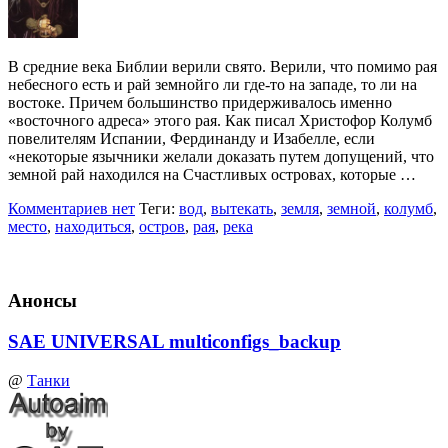
В средние века Библии верили свято. Верили, что помимо рая
небесного есть и рай земнойго ли где-то на западе, то ли на
востоке. Причем большинство придерживалось именно
«восточного адреса» этого рая. Как писал Христофор Колумб
повелителям Испании, Фердинанду и Изабелле, если
«некоторые язычники желали доказать путем допущений, что
земной рай находился на Счастливых островах, которые …
Комментариев нет
Теги:
вод
,
вытекать
,
земля
,
земной
,
колумб
,
место
,
находиться
,
остров
,
рая
,
река
Анонсы
SAE UNIVERSAL multiconfigs_backup
@
Танки