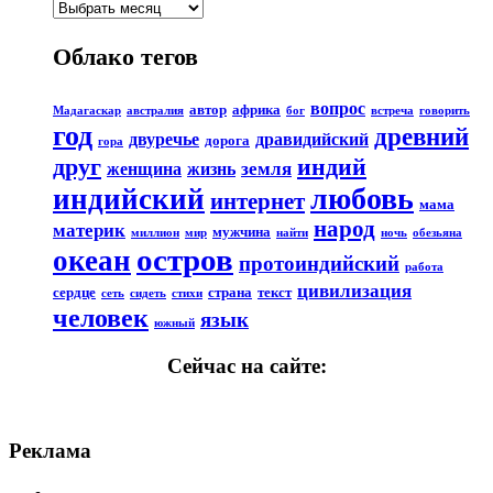
Облако тегов
вопрос
автор
африка
Мадагаскар
австралия
бог
встреча
говорить
год
древний
двуречье
дравидийский
дорога
гора
друг
индий
земля
женщина
жизнь
любовь
индийский
интернет
мама
народ
материк
мужчина
миллион
мир
найти
ночь
обезьяна
остров
океан
протоиндийский
работа
цивилизация
сердце
страна
текст
сеть
сидеть
стихи
человек
язык
южный
Сейчас на сайте:
Реклама