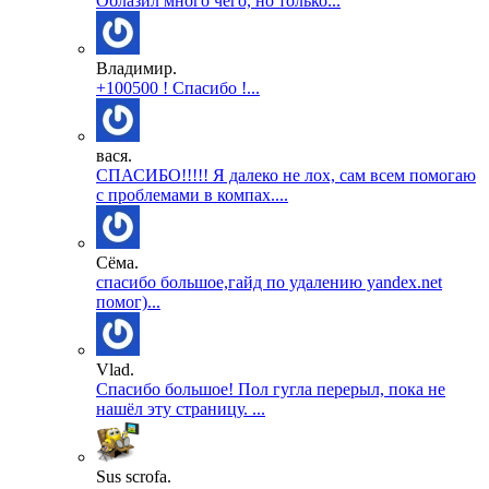
Облазил много чего, но только...
Владимир.
+100500 ! Спасибо !...
вася.
СПАСИБО!!!!! Я далеко не лох, сам всем помогаю
с проблемами в компах....
Сёма.
спасибо большое,гайд по удалению yandex.net
помог)...
Vlad.
Спасибо большое! Пол гугла перерыл, пока не
нашёл эту страницу. ...
Sus scrofa.