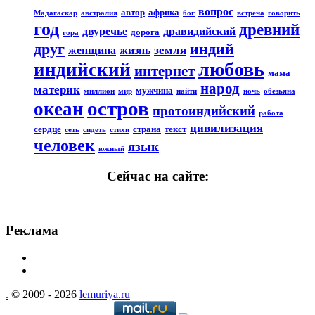
вопрос
автор
африка
Мадагаскар
австралия
бог
встреча
говорить
год
древний
двуречье
дравидийский
дорога
гора
друг
индий
земля
женщина
жизнь
любовь
индийский
интернет
мама
народ
материк
мужчина
миллион
мир
найти
ночь
обезьяна
остров
океан
протоиндийский
работа
цивилизация
сердце
страна
текст
сеть
сидеть
стихи
человек
язык
южный
Сейчас на сайте:
Реклама
.
© 2009 - 2026
lemuriya.ru