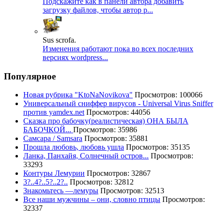
Подскажите как в панели автора добавить
загрузку файлов, чтобы автор р...
Sus scrofa.
Изменения работают пока во всех последних
версиях wordpress...
Популярное
Новая рубрика "KtoNaNovikova"
Просмотров: 100066
Универсальный сниффер вирусов - Universal Virus Sniffer
против yamdex.net
Просмотров: 44056
Сказка про бабочку(реалистическая) ОНА БЫЛА
БАБОЧКОЙ...
Просмотров: 35986
Самсара / Samsara
Просмотров: 35881
Прошла любовь, любовь ушла
Просмотров: 35135
Ланка, Панхайя, Солнечный остров...
Просмотров:
33293
Контуры Лемурии
Просмотров: 32867
3?..4?..5?..2?..
Просмотров: 32812
Знакомьтесь —лемуры
Просмотров: 32513
Все наши мужчины – они, словно птицы
Просмотров:
32337