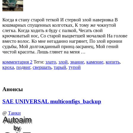
Когда я стану старой теткой И стервой злой наверняка В
кошмарных спущенных колготках, К тому же чокнутой
слегка. Когда ходить я буду с палкой, Чесать свой
крючковатый нос, Со старой выцветшей мочалкой На голове
вместо волос. Ко мне негаданно нагрянет, По злой иронии
судьбы, Мой долгожданный принц-засранец, Мой гений
чистой красоты. Лишь глянет на меня …
комментария 2
Теги:
злато
,
злой
,
знание
,
камение
,
копить
,
кроха
,
подвиг
,
свершать
,
тарый
,
тупой
Анонсы
SAE UNIVERSAL multiconfigs_backup
@
Танки