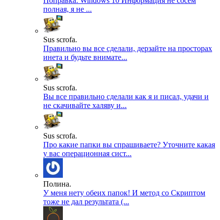
Поправка: Windows 10 Информация не сосем
полная, я не ...
Sus scrofa.
Правильно вы все сделали, дерзайте на просторах
инета и будьте внимате...
Sus scrofa.
Вы все правильно сделали как я и писал, удачи и
не скачивайте халяву и...
Sus scrofa.
Про какие папки вы спрашиваете? Уточните какая
у вас операционная сист...
Полина.
У меня нету обеих папок! И метод со Скриптом
тоже не дал результата (...