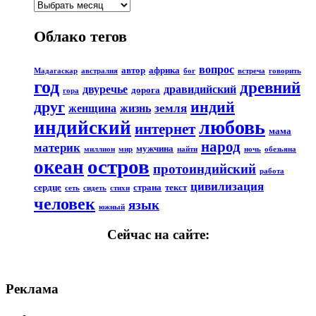
Облако тегов
вопрос
автор
африка
Мадагаскар
австралия
бог
встреча
говорить
год
древний
двуречье
дравидийский
дорога
гора
друг
индий
земля
женщина
жизнь
любовь
индийский
интернет
мама
народ
материк
мужчина
миллион
мир
найти
ночь
обезьяна
остров
океан
протоиндийский
работа
цивилизация
сердце
страна
текст
сеть
сидеть
стихи
человек
язык
южный
Сейчас на сайте:
Реклама