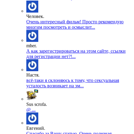
Человек.
Очень интересный фильм! Просто рекомендую
многим посмотреть и осмыслит...
mher.
А как зарегистрироваться на этом сайте, ссылки
для регистрации нет?!...
Настя.
всё-таки я склоняюсь к тому, что сексуальная
усталость возникает на эм...
Sus scrofa.
@ ...
Евгений.
Спасибо за Вашу статью. Очень полезная