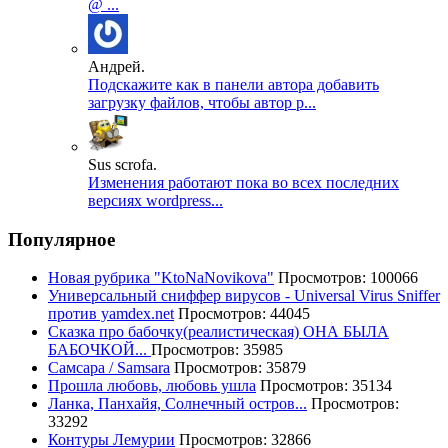
@ ...
Андрей.
Подскажите как в панели автора добавить
загрузку файлов, чтобы автор р...
Sus scrofa.
Изменения работают пока во всех последних
версиях wordpress...
Популярное
Новая рубрика "KtoNaNovikova"
Просмотров: 100066
Универсальный сниффер вирусов - Universal Virus Sniffer
против yamdex.net
Просмотров: 44045
Сказка про бабочку(реалистическая) ОНА БЫЛА
БАБОЧКОЙ...
Просмотров: 35985
Самсара / Samsara
Просмотров: 35879
Прошла любовь, любовь ушла
Просмотров: 35134
Ланка, Панхайя, Солнечный остров...
Просмотров:
33292
Контуры Лемурии
Просмотров: 32866