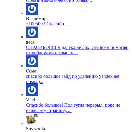
Облазил много чего, но только...
Владимир.
+100500 ! Спасибо !...
вася.
СПАСИБО!!!!! Я далеко не лох, сам всем помогаю
с проблемами в компах....
Сёма.
спасибо большое,гайд по удалению yandex.net
помог)...
Vlad.
Спасибо большое! Пол гугла перерыл, пока не
нашёл эту страницу. ...
Sus scrofa.