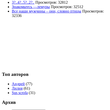
3?..4?..5?..2?..
Просмотров: 32812
Знакомьтесь —лемуры
Просмотров: 32512
Все наши мужчины – они, словно птицы
Просмотров:
32336
Топ авторов
Андрей
(77)
Лилия
(61)
Sus scrofa
(31)
Архив