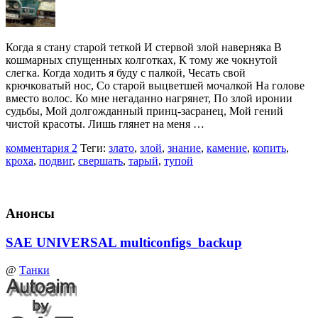
Когда я стану старой теткой И стервой злой наверняка В
кошмарных спущенных колготках, К тому же чокнутой
слегка. Когда ходить я буду с палкой, Чесать свой
крючковатый нос, Со старой выцветшей мочалкой На голове
вместо волос. Ко мне негаданно нагрянет, По злой иронии
судьбы, Мой долгожданный принц-засранец, Мой гений
чистой красоты. Лишь глянет на меня …
комментария 2
Теги:
злато
,
злой
,
знание
,
камение
,
копить
,
кроха
,
подвиг
,
свершать
,
тарый
,
тупой
Анонсы
SAE UNIVERSAL multiconfigs_backup
@
Танки