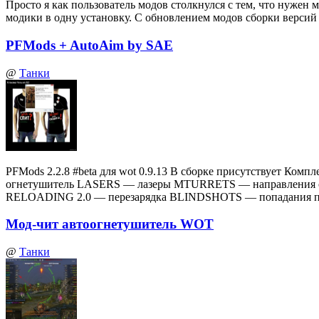
Просто я как пользователь модов столкнулся с тем, что нуже
модики в одну установку. С обновлением модов сборки верси
PFMods + AutoAim by SAE
@
Танки
PFMods 2.2.8 #beta для wot 0.9.13 В сборке присутствует
огнетушитель LASERS — лазеры MTURRETS — направления 
RELOADING 2.0 — перезарядка BLINDSHOTS — попадания по
Мод-чит автоогнетушитель WOT
@
Танки