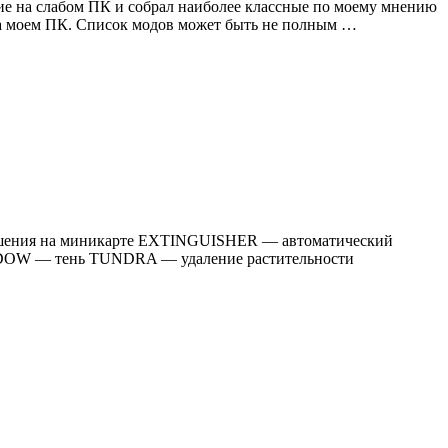
вие на слабом ПК и собрал наиболее классные по моему мнению
 на моем ПК. Список модов может быть не полным …
зрушения на миникарте EXTINGUISHER — автоматический
DOW — тень TUNDRA — удаление растительности