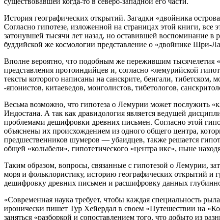
существовавшей когда-то в северо-западной его части.
История географических открытий. Загадки «двойника острова 
Согласно гипотезе, изложенной на страницах этой книги, все 
затонувшей тысячи лет назад, но оставившей воспоминание в р
буддийской же космологии представление о «двойнике Шри-Л
Вполне вероятно, что подобным же пережившим тысячелетия «ж
представления протоиндийцев и, согласно «лемурийской гипоте
тексты которого написаны на санскрите, бенгали, тибетском, м
-японистов, китаеведов, монголистов, тибетологов, санскритол
Весьма возможно, что гипотеза о Лемурии может послужить «к
Индостана. А так как дравидология является ведущей дисципли
проблемами дешифровки древних письмен. Согласно этой гипо
объяснены их происхождением из одного общего центра, котор
предшественников шумеров — убаидцев, также решается гипот
общей «колыбели», гипотетического «центра икс», ныне наход
Таким образом, вопросы, связанные с гипотезой о Лемурии, 
моря и фольклористику, историю географических открытий и 
дешифровку древних письмен и расшифровку данных глубинно
«Современная наука требует, чтобы каждая специальность рыла
иронически пишет Тур Хейердал в своем «Путешествии на «Кон-
заняться «разборкой и сопоставлением того, что добыто из раз