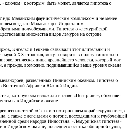
«ключом» к которым, быть может, является гипотеза о
с Индо-Малайским фаунистическим комплексом и не менее
явшем когда-то Мадагаскар с Индостаном.
образными полуобезьянами. Гипотеза о «лемурийской
уществования множества видов лемуров на острове
хов, Энгельс и Геккель связывали этот длительный и
 наукой XX столетия, могут говорить в пользу гипотезы о
и; экологическая ниша древнейшего человека, который мог
ой, а прежде, возможно, поднимавшийся выше уровня океана
в-меланхроев, разделенных Индийским океаном. Гипотеза о
и в Восточной Африке и Южной Индии.
еза, которую мы изложили в главе «Центр икс», объясняет
я земля в Индийском океане.
древнеегипетской «Сказки о потерпевшем кораблекрушение», с
на, а также с легендами о потопе, восходящими к глубочайшей
аненной среди народов Индостана. «Лемурийская гипотеза»
ли в Индийском океане, последнего остатка обширной суши,