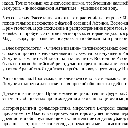
назад. Точно такими же дискуссионными, требующими дальней
Лемурии, «индоокеанской Атлантиде», ушедшей под воду.
Зоогеография. Расселение животных и растений на островах И
поразительное несходство с фауной соседней Африки. Возможн
Приматология. Происхождение и распространение приматов, на
колыбели» пробует дать ответ на вопросы, которые не удалось
Мадагаскаре; превращение полуобезьян в обезьян на территории
Палеоантропология. «Очеловечивание» человекообразных обезь
сложный процесс «очеловечивания» с землей, затонувшей в Инд
Лемурии: рамапитек Индостана и кениапитек Восточной Африки
быть не только Кенийский рифт, участок срединно-океаническ
участок Аравийско-Индийского хребта, проходящего между И
Антропология. Происхождение человеческих рас и «хомо сапие
Лемурии пытается дать ответ на вопрос об общности людей 
Древнейшая история. Происхождение цивилизаций Двуречья, Эл
эти черты общностью происхождения древнейших цивилизаций,
История религии, фольклористика, мифология. Вопросы, связа
преданием о «Южном материке», на котором существовала перв
древности и обнаруживающими удивительное сходство убаидск
предполагает, что все эти легенды, предания и мифы имеют с