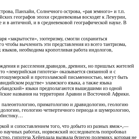
рова, Панхайи, Солнечного острова, «рая земного» и т.п.
ейских географов эпохи средневековья восходят к Лемурии,
 и в античной, и в средневековой географической науке. В
я «закрытости», эзотеризму, смогли сохраниться
го чтобы вычленить эти представления из всего тантризма,
х языков, необходима кропотливая работа индологов,
ждения и расселения дравидов, древних, но пришлых жителей
то «лемурийская гипотеза» оказывается связанной и с
отошумерской и протоэламской письменностью, могут быть
видийском родстве» эламского языка, а также языка
 «убаидский» языки предполагаются вышедшими из одной
ийские названия на территории Аравии и Восточной Африки.
 и палеонтологию, приматологию и дравидологию, геологию
индологию, геологию четвертичного периода и шумерологию,
рабистику…
ркой и сопоставлением того, что добыто из разных ямок»,—
 о научных работах, норвежский исследователь попробовал
естно, гипотеза Хейердала вызвала бурную полемику, которая не