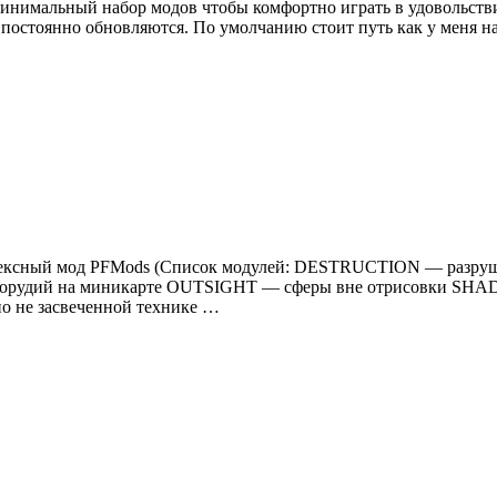
н минимальный набор модов чтобы комфортно играть в удовольст
й постоянно обновляются. По умолчанию стоит путь как у меня
 Комплексный мод PFMods (Список модулей: DESTRUCTION — ра
орудий на миникарте OUTSIGHT — сферы вне отрисовки SHA
 не засвеченной технике …