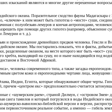
ших изысканий являются и многие другие нерешенные вопросы, 
ндийского океана. Поразительное сходство фауны Мадагаскара 
о, «ключом» к ним может быть гипотеза о «мосте» суши, соедин
чиная с полуобезьян-лемуров и кончая антропоидами, человеко
 разрешить при помощи других гипотез (например, объяснение с
 Лемурии и т. д.).
ян и происхождение древнейших предков человека. Гексли и Вир
ийском океане. Мы постарались показать, что и факты, добытые
, разделенные океаном, на месте которого мог быть «мост» суш
ого хребта, выходящий на сушу, но и ныне находящийся под вод
ндостаном и Восточной Африкой.
нса», человека современного типа, а также загадка европеоидо
с темным цветом кожи и европеоидными чертами лица, живущим
ама, Индии, Египта, которые обнаруживают общие черты. Гипот
 причем «центром икс» предположительно считается затонувша
нные с «шумерским раем», страной Дилмун, с «островом Змея» 
ая санга тамилов и который погрузился в воды Индийского океа
о-шумерско-вавилонско-библейской версии и версии, распростр
воим первоисточником реальное событие, а именно — гибель зем