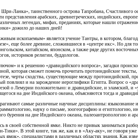
Шри-Ланка», таинственного острова Тапробана, Счастливого ост
эти представления арабских, древнегреческих, индийских, европ
азличных легендах, мифах, преданиях, которые нашли отражение
анки» дожило до наших дней!
ивым ископаемым» является учение Тантры, в котором, благодар
зе», еще более древние, сложившиеся в «центре икс». Но для то
онгольском, китайском, японском, а также ряде других восточны
огов, историков религии, буддологов.
лючом» и к решению «дравидийского вопроса», загадки происхо
ной, которая сможет помочь прочитать протоиндийские тексты, 
тезе, черты сходства, существующие между протоиндийской, пр
ый повлиял и на зарождение иероглифики Египта. Вопрос о «дра
езой о Лемурии положительно: и дравидийские, и эламский, и
ящегося на дне Индийского океана, объясняются тогда и дравид
затрагивают самые различные научные дисциплины: языкознание
грамматологию, науку о письме, зоогеографию и египтологию, 
го бурения на дне Индийского океана, палеоантропологию и а
сь в своей собственной ямке. Никто не привык заниматься разбо
Тики». В этой книге, так же, как и в «Аку-аку», не говоря уже
ных ямок», специалистами в различных областях знания. Как изв