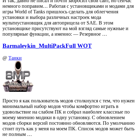
И так, давно не писал и почти забросил свой сайт, но сейчас
немного поправим… Работая с установщиками и модами для
игры World of Tanks пришлось сделать для облегчения
установки и выбора различных настроек мода
мультиустановщик для автоприцела от SAE. В этом
установщике присутствуют на мой взгляд самые нужные и
популярные функции, а именно: — Резервное …
Barmaleykin_MultiPackFull WOT
@
Танки
Просто я как пользователь модов столкнулся с тем, что нужен
минимальный набор модов чтобы комфортно играть в
удовольствие на слабом ПК и собрал наиболее классные по
моему мнению модики в одну установку. С обновлением
модов сборки версий постоянно обновляются. По умолчанию
стоит путь как у меня на моем ПК. Список модов может быть
не полным …