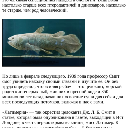
настолько старше всех птеродактилей и динозавров, насколько
те старше, чем род человеческий.
Но лишь в феврале следующего, 1939 года профессор Смит
смог увидеть находку своими глазами и изучить ее. Он без
труда определил, что «синяя рыба» — это целокант, морской
родич кистеперых рыб, живших в пресной воде и 350
миллионов лет назад начавших освоение суши для себя и для
всех последующих потомков, включая и нас с вами.
«Латимерия» — так окрестил целоканта Дж. Л. Б. Смит в
статье, которая была опубликована в газете, выходящей в Ист-
Лондоне, в честь первооткрывательницы, мисс Латимер. К
статье прилагалась фотография рыбы… И буквально на