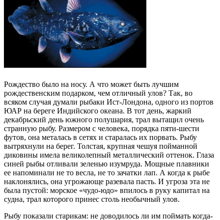
Рождество было на носу. А что может быть лучшим
рождественским подарком, чем отличный улов? Так, во
всяком случая думали рыбаки Ист-Лондона, одного из портов
ЮАР на береге Индийского океана. В тот день, жаркий
декабрьский день южного полушария, трал вытащил очень
странную рыбу. Размером с человека, порядка пяти-шести
футов, она металась в сетях и старалась их порвать. Рыбу
вытряхнули на берег. Толстая, крупная чешуя пойманной
диковины имела великолепный металлический оттенок. Глаза
синей рыбы отливали зеленью изумруда. Мощные плавники
ее напоминали не то весла, не то зачатки лап. А когда к рыбе
наклонялись, она угрожающе разевала пасть. И угроза эта не
была пустой: морское «чудо-юдо» впилось в руку капитал на
судна, трал которого принес столь необычный улов.
Рыбу показали старикам: не доводилось ли им поймать когда-