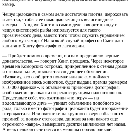
камер.
Чешуя целоканта в самом деле достаточна плотна, шероховата
и жестка, чтобы с ее помощью зачищать велосипедные
камеры… А вдруг Хант и в самом деле говорит правду и
чешуя кистеперой рыбы используется для такого
прозаического дела, вместо того чтобы служить украшением
любого музея мира? На всякий случай профессор Смит дает
капитану Ханту фотографию латимерии.
— Пройдет немного времени, и я вам представлю верные
доказательства, — говорит Хант, прощаясь. Через некоторое
время на Коморских островах, прикрепленное к стенам домов
и стволам пальм, появляется следующее объявление:
«Всякому, кто сообщит о поимке или же сам поймает
изображенное здесь животное, будет выдана премия размером
в 10 000 франков». К объявлению приложена фотография;
изображение целоканта по реконструкциям палеонтологов.
Представьте себе, что охотники «по перу» — на
водоплавающую дичь — увидят объявление подобного же
рода, только вместо фотографии целоканта будет изображение
птеродактиля. Или охотники на крупного зверя соблазнятся
премией за поимку стегозавра, динозавра или какого еще
огромного «завра», вымершего десятки миллионов лет назад.
А ведь целокант считается вымершим гораздо раньше!