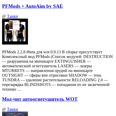
PFMods + AutoAim by SAE
@
Танки
PFMods 2.2.8 #beta для wot 0.9.13 В сборке присутствует
Комплексный мод PFMods (Список модулей: DESTRUCTION
— разрушения на миникарте EXTINGUISHER —
автоматический огнетушитель LASERS — лазеры
MTURRETS — направления орудий на миникарте
OUTSIGHT — сферы вне отрисовки SHADOW — тень
TUNDRA — удаление растительности RELOADING 2.0 —
перезарядка BLINDSHOTS — попадания по не засвеченной
технике …
Мод-чит автоогнетушитель WOT
@
Танки