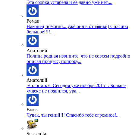
Эта сборка устарела и ее давно уже нет....
Роман.
Наконец помогло... уже бил в отчаяньи) Спасибо
большое!!!!...
Анатолий.
Полина родная извините, что не совсем подробно
описал процесс, попробу...
Анатолий.
Это опять я. Сегодня уже ноябрь 2015 г. Больше
ямдекс не появился, ура...
Вокс.
Чувак, ты гений!!! Спасибо тебе огромное!...
Sus scrofa.