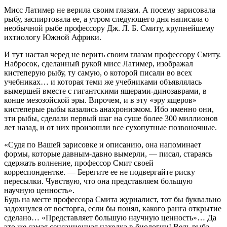
Мисс Латимер не верила своим глазам. А посему зарисовала
рыбу, заспиртовала ее, а утром следующего дня написала о
необычной рыбе профессору Дж. Л. Б. Смиту, крупнейшему
ихтиологу Южной Африки.
И тут настал черед не верить своим глазам профессору Смиту.
Набросок, сделанный рукой мисс Латимер, изображал
кистеперую рыбу, ту самую, о которой писали во всех
учебниках… и которая теми же учебниками объявлялась
вымершей вместе с гигантскими ящерами-динозаврами, в
конце мезозойской эры. Впрочем, и в эту «эру ящеров»
кистеперые рыбы казались анахронизмом. Ибо именно они,
эти рыбы, сделали первый шаг на суше более 300 миллионов
лет назад, и от них произошли все сухопутные позвоночные.
«Судя по Вашей зарисовке и описанию, она напоминает
формы, которые давным-давно вымерли, — писал, стараясь
сдержать волнение, профессор Смит своей
корреспондентке. — Берегите ее не подвергайте риску
пересылки. Чувствую, что она представляем большую
научную ценность».
Будь на месте профессора Смита журналист, тот бы буквально
задохнулся от восторга, если бы понял, какого ранга открытие
сделано… «Представляет большую научную ценность»… Да
это же самая сенсационная находка в биологии! Ведь рыба