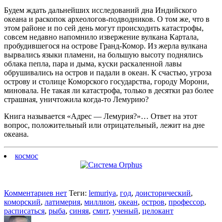
Будем ждать дальнейших исследований дна Индийского
океана и раскопок археологов-подводников. О том же, что в
этом районе и по сей день могут происходить катастрофы,
совсем недавно напомнило извержение вулкана Картала,
пробудившегося на острове Гранд-Комор. Из жерла вулкана
вырвались языки пламени, на большую высоту поднялись
облака пепла, пара и дыма, куски раскаленной лавы
обрушивались на остров и падали в океан. К счастью, угроза
острову и столице Коморского государства, городу Морони,
миновала. Не такая ли катастрофа, только в десятки раз более
страшная, уничтожила когда-то Лемурию?
Книга называется «Адрес — Лемурия?»… Ответ на этот
вопрос, положительный или отрицательный, лежит на дне
океана.
космоc
Комментариев нет
Теги:
lemuriya
,
год
,
доисторический
,
коморский
,
латимерия
,
миллион
,
океан
,
остров
,
профессор
,
расписаться
,
рыба
,
синяя
,
смит
,
ученый
,
целокант