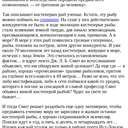
позвоночных — от тритонов до человека».
Так описывают кистеперых рыб ученые. Кстати, эту рыбу
можно поймать на
спиннинг
. На суше у них действительно
конкурентов не было: в ходе эволюции кистеперые рыбы
стали хозяевами земной тверди, дав начало земноводным,
пресмыкающимся, млекопитающим и нам, приматам. А в
море? В море у этих рыб появились грозные соперники,
рыбы, похожие на осетров, затем другие конкуренты. И уже
около 70 миллионов лет назад кистеперые, живущие в море,
исчезли с лица Земли. Это считалось установленным
фактом… и вдруг некто Дж. Л. Б. Смит во всеуслышание
объявляет, что им обнаружен живой целокант! Да еще где — в
районе, хорошо «прочесанном» тралами рыболовов, притом
на глубине всего-навсего в 69 метров… Разве не ясно, что это
либо мистификация, либо в сети поймался какой-то уродец,
которого в погоне за сенсацией и славой профессор Смит
объявил живой кистеперой рыбой? Чудес на свете не
бывает…
И тогда Смит решает раздобыть еще одну латимерию, чтобы
предъявить ученому миру не зарисовку и жалкие останки
кистеперой рыбы, а хорошо сохранившийся экземпляр.
Поиски идут и год, и пять, и десять, и четырнадцать лет…
Изучен каждый уголок не только в районе порта Ист-Лондон,