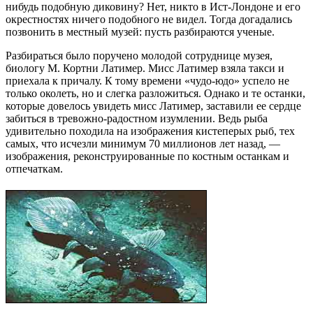
нибудь подобную диковину? Нет, никто в Ист-Лондоне и его
окрестностях ничего подобного не видел. Тогда догадались
позвонить в местный музей: пусть разбираются ученые.
Разбираться было поручено молодой сотруднице музея,
биологу М. Кортни Латимер. Мисс Латимер взяла такси и
приехала к причалу. К тому времени «чудо-юдо» успело не
только околеть, но и слегка разложиться. Однако и те останки,
которые довелось увидеть мисс Латимер, заставили ее сердце
забиться в тревожно-радостном изумлении. Ведь рыба
удивительно походила на изображения кистеперых рыб, тех
самых, что исчезли минимум 70 миллионов лет назад, —
изображения, реконструированные по костным останкам и
отпечаткам.