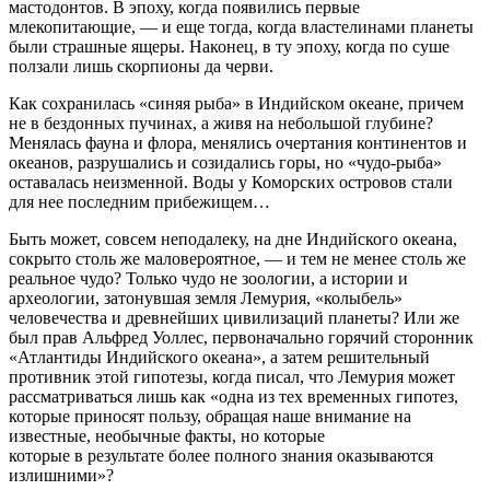
мастодонтов. В эпоху, когда появились первые
млекопитающие, — и еще тогда, когда властелинами планеты
были страшные ящеры. Наконец, в ту эпоху, когда по суше
ползали лишь скорпионы да черви.
Как сохранилась «синяя рыба» в Индийском океане, причем
не в бездонных пучинах, а живя на небольшой глубине?
Менялась фауна и флора, менялись очертания континентов и
океанов, разрушались и созидались горы, но «чудо-рыба»
оставалась неизменной. Воды у Коморских островов стали
для нее последним прибежищем…
Быть может, совсем неподалеку, на дне Индийского океана,
сокрыто столь же маловероятное, — и тем не менее столь же
реальное чудо? Только чудо не зоологии, а истории и
археологии, затонувшая земля Лемурия, «колыбель»
человечества и древнейших цивилизаций планеты? Или же
был прав Альфред Уоллес, первоначально горячий сторонник
«Атлантиды Индийского океана», а затем решительный
противник этой гипотезы, когда писал, что Лемурия может
рассматриваться лишь как «одна из тех временных гипотез,
которые приносят пользу, обращая наше внимание на
известные, необычные факты, но которые
которые в результате более полного знания оказываются
излишними»?