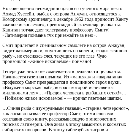
Но совершенно неожиданно для всего ученого мира некто
Ахмад Хуссейн, рыбак с острова Анжуан, относящегося к
Коморскому архипелагу, в декабре 1952 года приносит Ханту
«живое ископаемое», превосходный экземпляр целоканта.
Капитан тотчас дает телеграмму профессору Смиту!
«Латимерия поймана тчк приезжайте за нею».
Смит прилетает в специальном самолете на остров Анжуан,
видит латимерию и, опустившись на колени, гладит «синюю
рыбу», не стесняясь слез, текущих из его глаз. Чудо
произошло! «Живое ископаемое» поймано!
Теперь уже никто не сомневается в реальности целоканта.
Начинается газетная шумиха. Из «маньяка» и «шарлатана»
профессор Смит превращается в подлинного героя науки.
«Выужена морская рыба, возраст которой исчисляется
миллионами лет»… «Предок человека в рыбацких сетях!»…
«Поймано живое ископаемое!» — кричат газетные шапки.
…Синяя рыба с изумрудными глазами, «старина четвероног»,
как ласково назвал ее профессор Смит, этими словами
озаглавив свою книгу, рассказывающую о многолетних
поисках латимерии. Она жила в эпоху мамонтов и косматых
сибирских носорогов. В эпоху саблезубых тигров и