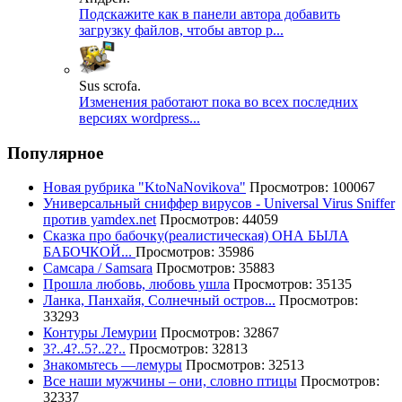
Подскажите как в панели автора добавить
загрузку файлов, чтобы автор р...
Sus scrofa.
Изменения работают пока во всех последних
версиях wordpress...
Популярное
Новая рубрика "KtoNaNovikova"
Просмотров: 100067
Универсальный сниффер вирусов - Universal Virus Sniffer
против yamdex.net
Просмотров: 44059
Сказка про бабочку(реалистическая) ОНА БЫЛА
БАБОЧКОЙ...
Просмотров: 35986
Самсара / Samsara
Просмотров: 35883
Прошла любовь, любовь ушла
Просмотров: 35135
Ланка, Панхайя, Солнечный остров...
Просмотров:
33293
Контуры Лемурии
Просмотров: 32867
3?..4?..5?..2?..
Просмотров: 32813
Знакомьтесь —лемуры
Просмотров: 32513
Все наши мужчины – они, словно птицы
Просмотров:
32337