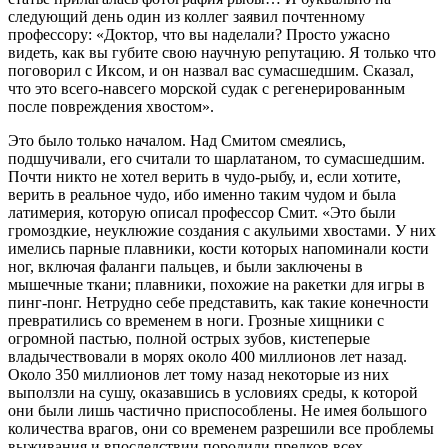
следующий день один из коллег заявил почтенному
профессору: «Доктор, что вы наделали? Просто ужасно
видеть, как вы губите свою научную репутацию. Я только что
поговорил с Иксом, и он назвал вас сумасшедшим. Сказал,
что это всего-навсего морской судак с регенерированным
после повреждения хвостом».
Это было только началом. Над Смитом смеялись,
подшучивали, его считали то шарлатаном, то сумасшедшим.
Почти никто не хотел верить в чудо-рыбу, и, если хотите,
верить в реальное чудо, ибо именно таким чудом и была
латимерия, которую описал профессор Смит. «Это были
громоздкие, неуклюжие создания с акульими хвостами. У них
имелись парные плавники, кости которых напоминали кости
ног, включая фаланги пальцев, и были заключены в
мышечные ткани; плавники, похожие на ракетки для игры в
пинг-понг. Нетрудно себе представить, как такие конечности
превратились со временем в ноги. Грозные хищники с
огромной пастью, полной острых зубов, кистеперые
владычествовали в морях около 400 миллионов лет назад.
Около 350 миллионов лет тому назад некоторые из них
выползли на сушу, оказавшись в условиях среды, к которой
они были лишь частично приспособлены. Не имея большого
количества врагов, они со временем разрешили все проблемы
выживания и впоследствии породили предков всех