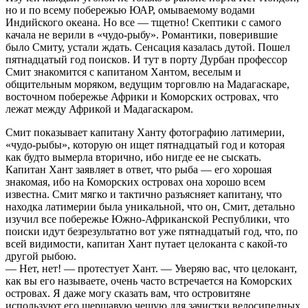
но и по всему побережью ЮАР, омываемому водами
Индийского океана. Но все — тщетно! Скептики с самого
качала не верили в «чудо-рыбу». Романтики, поверившие
было Смиту, устали ждать. Сенсация казалась дутой. Пошел
пятнадцатый год поисков. И тут в порту Дурбан профессор
Смит знакомится с капитаном Хантом, веселым и
общительным моряком, ведущим торговлю на Мадагаскаре,
восточном побережье Африки и Коморских островах, что
лежат между Африкой и Мадагаскаром.
Смит показывает капитану Ханту фотографию латимерии,
«чудо-рыбы», которую он ищет пятнадцатый год и которая
как будто вымерла вторично, ибо нигде ее не сыскать.
Капитан Хант заявляет в ответ, что рыба — его хорошая
знакомая, ибо на Коморских островах она хорошо всем
известна. Смит мягко и тактично разъясняет капитану, что
находка латимерии была уникальной, что он, Смит, детально
изучил все побережье Южно-Африканской Республики, что
поиски идут безрезультатно вот уже пятнадцатый год, что, по
всей видимости, капитан Хант путает целоканта с какой-то
другой рыбою.
— Нет, нет! — протестует Хант. — Уверяю вас, что целокант,
как вы его называете, очень часто встречается на Коморских
островах. Я даже могу сказать вам, что островитяне
используют его шершавую чешую для зачистки велосипедных