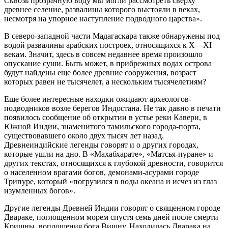
Сквозь прозрачную воду мы могли рассмотреть сверху
древнее селение, развалины которого выстояли в веках,
несмотря на упорное наступление подводного царства».
В северо-западной части Мадагаскара также обнаружены под
водой развалины арабских построек, относящихся к X—XI
векам. Значит, здесь в совсем недавнее время произошло
опускание суши. Быть может, в прибрежных водах острова
будут найдены еще более древние сооружения, возраст
которых равен не тысячелет, а нескольким тысячелетиям?
Еще более интересные находки ожидают археологов-
подводников возле берегов Индостана. Не так давно в печати
появилось сообщение об открытии в устье реки Кавери, в
Южной Индии, знаменитого тамильского города-порта,
существовавшего около двух тысяч лет назад.
Древнеиндийские легенды говорят и о других городах,
которые ушли на дно. В «Махабхарате», «Матсья-пуране» и
других текстах, относящихся к глубокой древности, говорится
о населенном врагами богов, демонами-асурами городе
Трипуре, который «погрузился в воды океана и исчез из глаз
изумленных богов».
Другие легенды Древней Индии говорят о священном городе
Двараке, поглощенном морем спустя семь дней после смерти
Кришны, воплощения бога Вишну. Находилась Дварака на