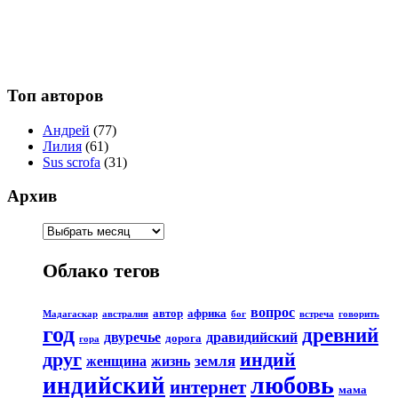
Топ авторов
Андрей
(77)
Лилия
(61)
Sus scrofa
(31)
Архив
Облако тегов
вопрос
автор
африка
Мадагаскар
австралия
бог
встреча
говорить
год
древний
двуречье
дравидийский
дорога
гора
друг
индий
земля
женщина
жизнь
любовь
индийский
интернет
мама