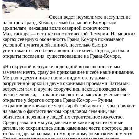
Океан ведет неумолимое наступление
на остров Гранд-Комор, самый большой в Коморском
архипелаге, лежащем возле северной оконечности
Мадагаскара,— остатке гипотетической Лемурии. На морских
картах северную оконечность Гранд-Комора показывают
условной пунктирной линией, настолько быстро
уничтожаются его берега водной стихией. Под водой были
открыты поселения, существовавшие на Гранд-Коморе.
«На округлой верхушке подводной возвышенности мы
замечаем нечто, сразу же приковавшее к себе наше внимание.
Метрах в десяти ниже нас мы видим стену дома с
разрушенной аркой и двумя оконными проемами. Затем мы
встречаем там и другие сооружения, некогда возведенные
рукой человека,— так описывают итальянские ученые свое
открытие у берегов острова Гранд-Комор.— Руины,
сохранившие кое-какие черты арабской архитектуры, наводят
на мысль о фантастическом коралловом селении, чьи
обитатели переняли у людей их строительное искусство.
Среди развалин мы угадываем кое-какие архитектурные
детали, но сохранились лишь каменные части построек, да и
то благодаря кораллам, этому прочному океанскому цементу.