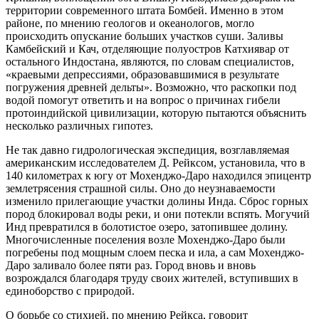
территории современного штата Бомбей. Именно в этом
районе, по мнению геологов и океанологов, могло
происходить опускание больших участков суши. Заливы
Камбейский и Кач, отделяющие полуостров Катхиявар от
остального Индостана, являются, по словам специалистов,
«краевыми депрессиями, образовавшимися в результате
погружения древней дельты». Возможно, что раскопки под
водой помогут ответить и на вопрос о причинах гибели
протоиндийской цивилизации, которую пытаются объяснить
несколько различных гипотез.
Не так давно гидрологическая экспедиция, возглавляемая
американским исследователем Д. Рейксом, установила, что в
140 километрах к югу от Мохенджо-Даро находился эпицентр
землетрясения страшной силы. Оно до неузнаваемости
изменило прилегающие участки долины Инда. Сброс горных
пород блокировал воды реки, и они потекли вспять. Могучий
Инд превратился в болотистое озеро, затопившее долину.
Многочисленные поселения возле Мохенджо-Даро были
погребены под мощным слоем песка и ила, а сам Мохенджо-
Даро заливало более пяти раз. Город вновь и вновь
возрождался благодаря труду своих жителей, вступивших в
единоборство с природой.
О борьбе со стихией, по мнению Рейкса, говорит