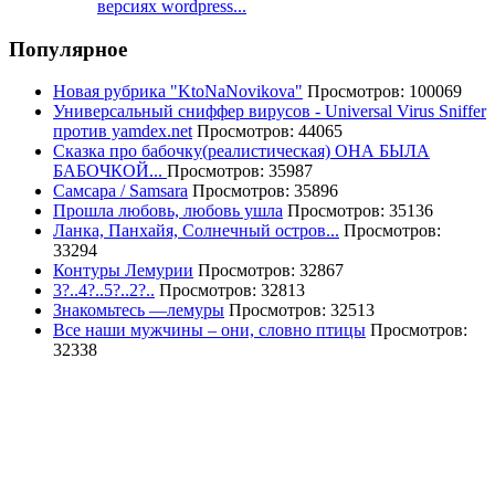
версиях wordpress...
Популярное
Новая рубрика "KtoNaNovikova"
Просмотров: 100069
Универсальный сниффер вирусов - Universal Virus Sniffer
против yamdex.net
Просмотров: 44065
Сказка про бабочку(реалистическая) ОНА БЫЛА
БАБОЧКОЙ...
Просмотров: 35987
Самсара / Samsara
Просмотров: 35896
Прошла любовь, любовь ушла
Просмотров: 35136
Ланка, Панхайя, Солнечный остров...
Просмотров:
33294
Контуры Лемурии
Просмотров: 32867
3?..4?..5?..2?..
Просмотров: 32813
Знакомьтесь —лемуры
Просмотров: 32513
Все наши мужчины – они, словно птицы
Просмотров:
32338