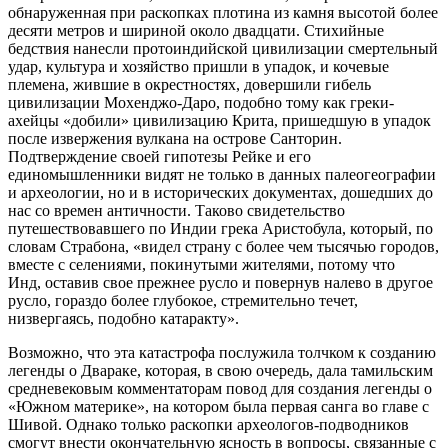
обнаруженная при раскопках плотина из камня высотой более
десяти метров и шириной около двадцати. Стихийные
бедствия нанесли протоиндийской цивилизации смертельный
удар, культура и хозяйство пришли в упадок, и кочевые
племена, жившие в окрестностях, довершили гибель
цивилизации Мохенджо-Даро, подобно тому как греки-
ахейцы «добили» цивилизацию Крита, пришедшую в упадок
после извержения вулкана на острове Санторин.
Подтверждение своей гипотезы Рейке и его
единомышленники видят не только в данных палеогеографии
и археологии, но и в исторических документах, дошедших до
нас со времен античности. Таково свидетельство
путешествовавшего по Индии грека Аристобула, который, по
словам Страбона, «видел страну с более чем тысячью городов,
вместе с селениями, покинутыми жителями, потому что
Инд, оставив свое прежнее русло и повернув налево в другое
русло, гораздо более глубокое, стремительно течет,
низвергаясь, подобно катаракту».
Возможно, что эта катастрофа послужила толчком к созданию
легенды о Двараке, которая, в свою очередь, дала тамильским
средневековым комментаторам повод для создания легенды о
«Южном материке», на котором была первая санга во главе с
Шивой. Однако только раскопки археологов-подводников
смогут внести окончательную ясность в вопросы, связанные с