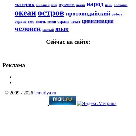
народ
материк
мужчина
миллион
мир
найти
ночь
обезьяна
остров
океан
протоиндийский
работа
цивилизация
сердце
страна
текст
сеть
сидеть
стихи
человек
язык
южный
Сейчас на сайте:
Реклама
.
© 2009 - 2026
lemuriya.ru