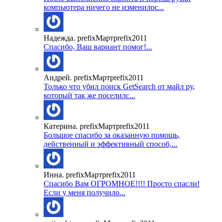
компьютера ничего не изменилос...
Надежда. prefixМартprefix2011
Спасибо, Ваш вариант помог!...
Андрей. prefixМартprefix2011
Только что убил поиск GetSearch от майл ру,
который так же поселилс...
Катерина. prefixМартprefix2011
Большое спасибо за оказанную помощь,
действенный и эффективный способ,...
Инна. prefixМартprefix2011
Спасибо Вам ОГРОМНОЕ!!!! Просто спасли!
Если у меня получило...