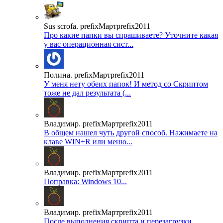
Sus scrofa. prefixМартprefix2011
Про какие папки вы спрашиваете? Уточните какая
у вас операционная сист...
Полина. prefixМартprefix2011
У меня нету обеих папок! И метод со Скриптом
тоже не дал результата (...
Владимир. prefixМартprefix2011
В общем нашел чуть другой способ. Нажимаете на
клаве WIN+R или меню...
Владимир. prefixМартprefix2011
Поправка: Windows 10...
Владимир. prefixМартprefix2011
После выполнения скрипта и перезагрузки