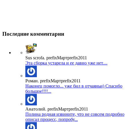
Последние комментарии
Sus scrofa. prefixМартprefix2011
Эта сборка устарела и ее давно уже нет....
Роман. prefixМартprefix2011
Наконец помогло... уже бил в отчаяньи) Спасибо
большое!!!!...
Анатолий. prefixМартprefix2011
Полина родная извините, что не совсем подробно
описал процесс, попробу...