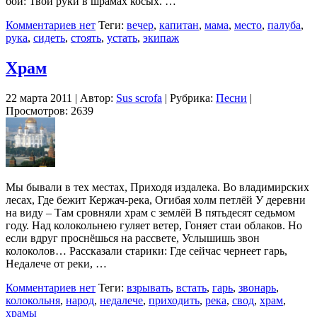
бой: Твои руки в шрамах косых. …
Комментариев нет
Теги:
вечер
,
капитан
,
мама
,
место
,
палуба
,
рука
,
сидеть
,
стоять
,
устать
,
экипаж
Храм
22 марта 2011 | Автор:
Sus scrofa
| Рубрика:
Песни
|
Просмотров: 2639
Мы бывали в тех местах, Приходя издалека. Во владимирских
лесах, Где бежит Кержач-река, Огибая холм петлёй У деревни
на виду – Там сровняли храм с землёй В пятьдесят седьмом
году. Над колокольнею гуляет ветер, Гоняет стаи облаков. Но
если вдруг проснёшься на рассвете, Услышишь звон
колоколов… Рассказали старики: Где сейчас чернеет гарь,
Недалече от реки, …
Комментариев нет
Теги:
взрывать
,
встать
,
гарь
,
звонарь
,
колокольня
,
народ
,
недалече
,
приходить
,
река
,
свод
,
храм
,
храмы