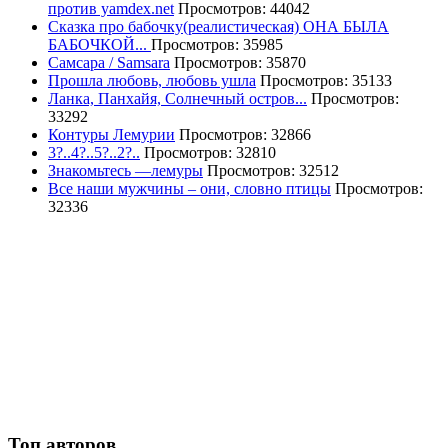
против yamdex.net
Просмотров: 44042
Сказка про бабочку(реалистическая) ОНА БЫЛА
БАБОЧКОЙ...
Просмотров: 35985
Самсара / Samsara
Просмотров: 35870
Прошла любовь, любовь ушла
Просмотров: 35133
Ланка, Панхайя, Солнечный остров...
Просмотров:
33292
Контуры Лемурии
Просмотров: 32866
3?..4?..5?..2?..
Просмотров: 32810
Знакомьтесь —лемуры
Просмотров: 32512
Все наши мужчины – они, словно птицы
Просмотров:
32336
Топ авторов