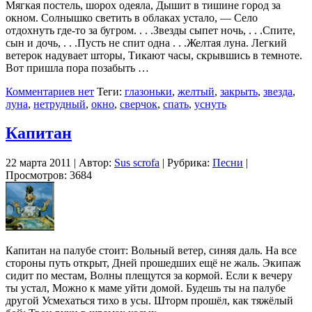
Мягкая постель, шорох одеяла, Дышит в тишине город за
окном. Солнышко светить в облаках устало, — Село
отдохнуть где-то за бугром. . . .Звезды сыпет ночь, . . .Спите,
сын и дочь, . . .Пусть не спит одна . . .Желтая луна. Легкий
ветерок надувает шторы, Тикают часы, скрывшись в темноте.
Вот пришла пора позабыть …
Комментариев нет
Теги:
глазоньки
,
желтый
,
закрыть
,
звезда
,
луна
,
нетрудный
,
окно
,
сверчок
,
спать
,
уснуть
Капитан
22 марта 2011 | Автор:
Sus scrofa
| Рубрика:
Песни
|
Просмотров: 3684
Капитан на палубе стоит: Вольный ветер, синяя даль. На все
стороны путь открыт, Дней прошедших ещё не жаль. Экипаж
сидит по местам, Волны плещутся за кормой. Если к вечеру
ты устал, Можно к маме уйти домой. Будешь ты на палубе
другой Усмехаться тихо в усы. Шторм прошёл, как тяжёлый