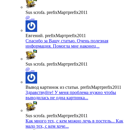
Sus scrofa. prefixМартprefix2011
@ ...
Евгений. prefixМартprefix2011
Спасибо за Вашу статью. Очень полезная
информация. Помогла мне наконец...
Sus scrofa. prefixМартprefix2011
@ ...
Вывод картинок из статьи. prefixМартprefix2011
Здравствуйте! У меня проблема нужно чтобы
выводилась не одна картинка...
Sus scrofa. prefixМартprefix2011
Как много тех, с кем можно лечь в постель... Как
мало тех, с кем хоче...