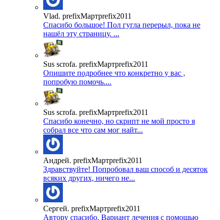
Vlad. prefixМартprefix2011
Спасибо большое! Пол гугла перерыл, пока не
нашёл эту страницу. ...
Sus scrofa. prefixМартprefix2011
Опишите подробнее что конкретно у вас ,
попробую помочь....
Sus scrofa. prefixМартprefix2011
Спасибо конечно, но скрипт не мой просто я
собрал все что сам мог найт...
Андрей. prefixМартprefix2011
Здравствуйте! Попробовал ваш способ и десяток
всяких других, ничего не...
Сергей. prefixМартprefix2011
Автору спасибо. Вариант лечения с помощью