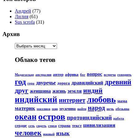
Андрей
(77)
Лилия
(61)
Sus scrofa
(31)
Архив
Облако тегов
вопрос
автор
африка
Мадагаскар
австралия
бог
встреча
говорить
год
древний
двуречье
дравидийский
дорога
гора
друг
индий
земля
женщина
жизнь
любовь
индийский
интернет
мама
народ
материк
мужчина
миллион
мир
найти
ночь
обезьяна
остров
океан
протоиндийский
работа
цивилизация
сердце
страна
текст
сеть
сидеть
стихи
человек
язык
южный