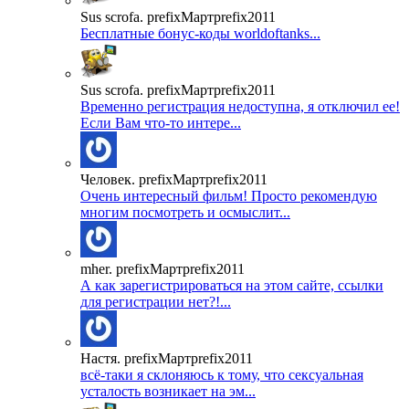
Sus scrofa. prefixМартprefix2011
Бесплатные бонус-коды worldoftanks...
Sus scrofa. prefixМартprefix2011
Временно регистрация недоступна, я отключил ее!
Если Вам что-то интере...
Человек. prefixМартprefix2011
Очень интересный фильм! Просто рекомендую
многим посмотреть и осмыслит...
mher. prefixМартprefix2011
А как зарегистрироваться на этом сайте, ссылки
для регистрации нет?!...
Настя. prefixМартprefix2011
всё-таки я склоняюсь к тому, что сексуальная
усталость возникает на эм...