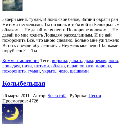
Забери меня, туман, В лоно свое белое, Затяни овраги ран
Нитями несмелыми. Ты позволь в тебя войти Белокрылым
облаком… Не давай меня нести По пороше волоком… Не
давай по мне ходить Лошадям расседланным, И не дай
похоронить Всё, что мною сделано. Больно мне уж тяжело
Встать с земли обугленной… Неужель мое чело Шашками
порублено?… Ты …
Комментариев нет
Теги:
вороны
,
давать
,
дым
,
земля
,
лоно
,
лошадям
,
нити
,
нитями
,
облако
,
овраг
,
овраги
,
пороша
,
похоронить
,
туман
,
укрыть
,
чело
,
шашками
Колыбельная
26 марта 2011 | Автор:
Sus scrofa
| Рубрика:
Песни
|
Просмотров: 4726