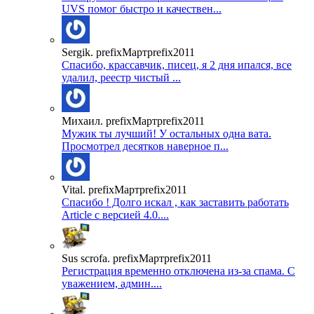
UVS помог быстро и качествен...
Sergik. prefixМартprefix2011
Спасибо, крассавчик, писец, я 2 дня ипался, все
удалил, реестр чистый ...
Михаил. prefixМартprefix2011
Мужик ты лучший! У остальных одна вата.
Просмотрел десятков наверное п...
Vital. prefixМартprefix2011
Спасибо ! Долго искал , как заставить работать
Article с версией 4.0....
Sus scrofa. prefixМартprefix2011
Регистрация временно отключена из-за спама. С
уважением, админ....