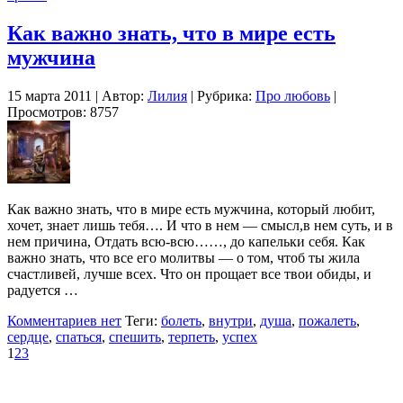
Как важно знать, что в мире есть
мужчина
15 марта 2011 | Автор:
Лилия
| Рубрика:
Про любовь
|
Просмотров: 8757
Как важно знать, что в мире есть мужчина, который любит,
хочет, знает лишь тебя…. И что в нем — смысл,в нем суть, и в
нем причина, Отдать всю-всю……, до капельки себя. Как
важно знать, что все его молитвы — о том, чтоб ты жила
счастливей, лучше всех. Что он прощает все твои обиды, и
радуется …
Комментариев нет
Теги:
болеть
,
внутри
,
душа
,
пожалеть
,
сердце
,
спаться
,
спешить
,
терпеть
,
успех
1
2
3