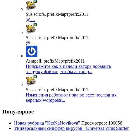
Sus scrofa. prefixМартprefix2011
@ ...
Sus scrofa. prefixМартprefix2011
@ ...
Андрей. prefixМартprefix2011
Подскажите как в панели автора добавить
загрузку файлов, чтобы автор р...
Sus scrofa. prefixМартprefix2011
Изменения работают пока во всех последних
версиях wordpress...
Популярное
Новая рубрика "KtoNaNovikova"
Просмотров: 100056
Универсальный сниффер вирусов - Universal Virus Sniffer