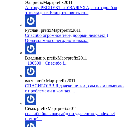
Эд. prefixМартprefix2011
Автору РЕСПЕКТ и УВАЖУХА, а то задолбал
этот ямдекс. Блин, отловить то...
Руслан. prefixМартprefix2011
Спасибо огромное тебе, добрый человек!:)
Облазил много чего, но только...
Владимир. prefixМартprefix2011
+100500 ! Спасибо !...
вася. prefixМартprefix2011
СПАСИБО!!!!! Я далеко не лох, сам всем помогаю
с проблемами в компах....
Сёма. prefixМартprefix2011
спасибо большое,гайд по удалению yandex.net
помог)...