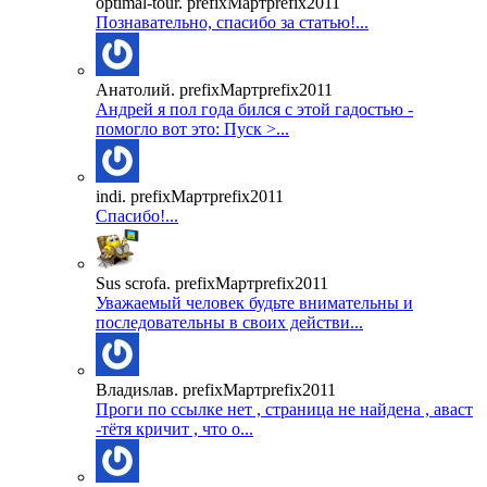
optimal-tour. prefixМартprefix2011
Познавательно, спасибо за статью!...
Анатолий. prefixМартprefix2011
Андрей я пол года бился с этой гадостью -
помогло вот это: Пуск >...
indi. prefixМартprefix2011
Спасибо!...
Sus scrofa. prefixМартprefix2011
Уважаемый человек будьте внимательны и
последовательны в своих действи...
Владиsлав. prefixМартprefix2011
Проги по ссылке нет , страница не найдена , аваст
-тётя кричит , что о...